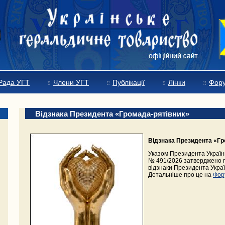
Рада УГТ
Члени УГТ
Публікації
Лінки
Фор
Відзнака Президента «Громада-рятівник»
Відзнака Президента «Гр
Указом Президента України
№ 491/2026 затверджено 
відзнаки Президента Укра
Детальніше про це на
Фор