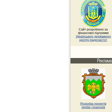
Сайт розроблено за
фінансової підтримки
Українського державного
центру радіочастот
Розробка проектів
гербів i прапорів