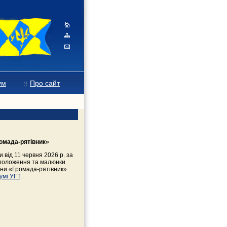
ум
Про сайт
омада-рятівник»
 від 11 червня 2026 р. за
положення та малюнки
їни «Громада-рятівник».
умі УГТ
.