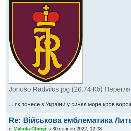
Jonušo Radvilos.jpg (26.74 Кб) Перегл
... як понесе з України у синєє море кров ворож
Re: Військова емблематика Лит
Mykola Chmyr
» 30 серпня 2022, 12:08