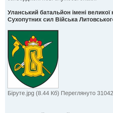
Уланський батальйон імені великої к
Сухопутних сил Війська Литовськог
Біруте.jpg (8.44 Кб) Переглянуто 31042