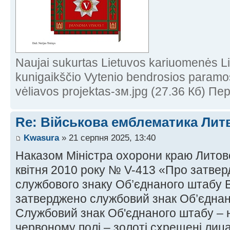
Naujai sukurtas Lietuvos kariuomenės Li
kunigaikščio Vytenio bendrosios paramos
vėliavos projektas-зм.jpg (27.36 Кб) П
Re: Військова емблематика Лит
Kwasura
» 21 серпня 2025, 13:40
Наказом Міністра охорони краю Литовс
квітня 2010 року № V-413 «Про затве
службового знаку Об’єднаного штабу В
затверджено службовий знак Об’єднан
Службовий знак Об'єднаного штабу – 
червоному полі – золоті схрещені лиц