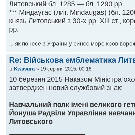
Литовський бл. 1285 — бл. 1290 рр.
*** Мiндауґас (лит. Mindaugas) (бл. 1
князь Литовський з 30-х рр. XIII ст., 
рр.
... як понесе з України у синєє море кров ворож
Re: Військова емблематика Лит
Kwasura
» 19 серпня 2015, 00:16
10 березня 2015 Наказом Міністра охо
затверджен новий службовий знак:
Навчальний полк імені великого ге
Йонуша Радвіли Управління навчанн
Литовського