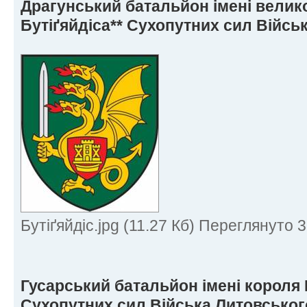
Драгунський батальйон імені велик
Бутіґяйдіса** Сухопутних сил Війсь
Бутіґяйдіс.jpg (11.27 Кб) Переглянуто 
Гусарський батальйон імені короля 
Сухопутних сил Війська Литовськог