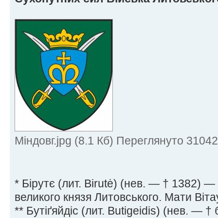
Міндовг.jpg (8.1 Кб) Переглянуто 31042
* Бiрутє (лит. Birutė) (нев. — † 1382) 
великого князя Литовського. Мати Віта
** Бутiґяйдiс (лит. Butigeidis) (нев. — 