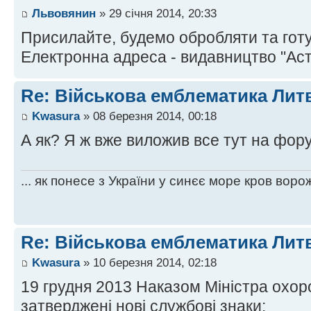
Львовянин
» 29 січня 2014, 20:33
Присилайте, будемо обробляти та готув
Електронна адреса - видавництво "Аст
Re: Військова емблематика Лит
Kwasura
» 08 березня 2014, 00:18
А як? Я ж вже виложив все тут на фору
... як понесе з України у синєє море кров ворож
Re: Військова емблематика Лит
Kwasura
» 10 березня 2014, 02:18
19 грудня 2013 Наказом Міністра охор
затверджені нові службові знаки: