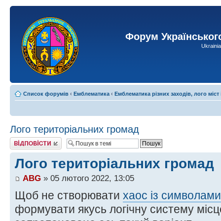
Форум Українськог
Ukraini
Список форумів
‹
Емблематика
‹
Емблематика різних заходів, лого міст 
Лого територіальних громад
Відповісти
Лого територіальних громад
ABG
» 05 лютого 2022, 13:05
Щоб не створювати
хаос із символами
формувати якусь логічну систему місц