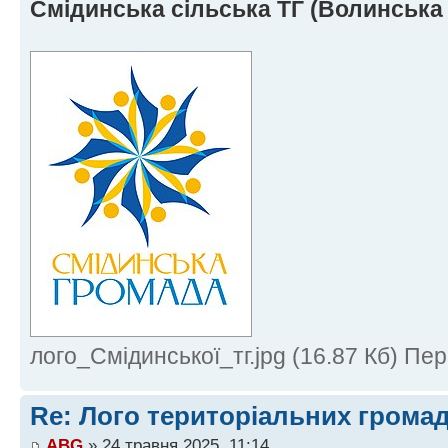
Смідинська сільська ТГ (Волинська 
лого_Смідинської_тг.jpg (16.87 Кб) Пе
Re: Лого територіальних грома
ABG
» 24 травня 2025, 11:14