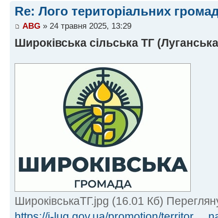
Re: Лого територіальних грома
ABG
» 24 травня 2025, 13:29
Широківська сільська ТГ (Луганська
ШироківськаТГ.jpg (16.01 Кб) Переглян
https://i-lug.gov.ua/promotion/territor ..