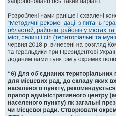
запропоновано ось такий варіант.
Розроблені нами раніше і схвалені ко
“Методичні рекомендації з питань гер
областей, районів, районів у містах т
міст, селищ і сіл (територіальні та мун
червня 2018 р. винесені на розгляд Ко
та геральдики при Президентові України
доданим нами пунктом у окремих полож
“6) Для об’єднаних територіальних 
для місцевих рад, до складу яких в
населеного пункту, рекомендується
прапор адміністративного центру (
населеного пункту) як загальні пре
чи місцевої ради. Створювати окрем