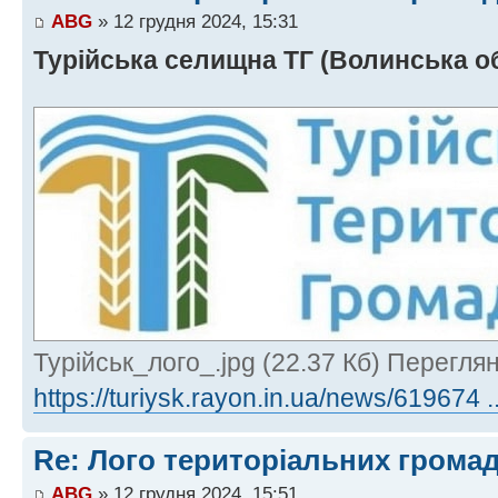
ABG
» 12 грудня 2024, 15:31
Турійська селищна ТГ (Волинська об
Турійськ_лого_.jpg (22.37 Кб) Перегля
https://turiysk.rayon.in.ua/news/619674 .
Re: Лого територіальних грома
ABG
» 12 грудня 2024, 15:51