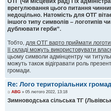
ОТГ (чи місцевих рад) і їх адміністр
врегулювання цього питання чинни
недоцільно. Натомість для ОТГ віт
іншого типу символів – логотипів чи
дублювати герби”.
Тобто,
для ОТГ варто приймати логотип,
її складі можуть використовувати влас
цьому символи адмінцентру чи титуль
можуть також відігравати роль презен
громади.
Re: Лого територіальних грома
ABG
» 05 лютого 2022, 13:18
Зимноводська сільська ТГ (Львівськ