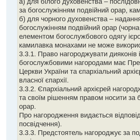
а) для білого духовенства – послідо
за богослужінням подвійний орар, ка
б) для чорного духовенства – наданн
богослужінням подвійний орар (чорна
елементом богослужбового одягу ієр
камилавка монахами не може викорис
3.3.1. Право нагороджувати дияконів 
богослужбовими нагородами має Пре
Церкви України та єпархіальний архі
власної єпархії.
3.3.2. Єпархіальний архієрей нагород
та своїм рішенням правом носити за 
орар.
Про нагородження видається відповід
посвідчення).
3.3.3. Предстоятель нагороджує за п