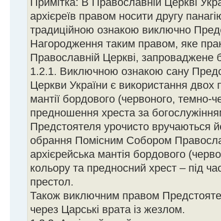
Примітка: В Православній Церкві Укр
архієреїв правом носити другу панагію
традиційною ознакою виключно Предс
Нагородження таким правом, яке прак
Православній Церкві, запроваджене б
1.2.1. Виключною ознакою сану Пред
Церкви України є використання двох п
мантії бордового (червоного, темно-ч
предношення хреста за богослужінням
Предстоятеля урочисто вручаються йо
обрання Помісним Собором Правосла
архієрейська мантія бордового (черво
кольору та предносний хрест – під час
престол.
Також виключним правом Предстоятел
через Царські врата із жезлом.