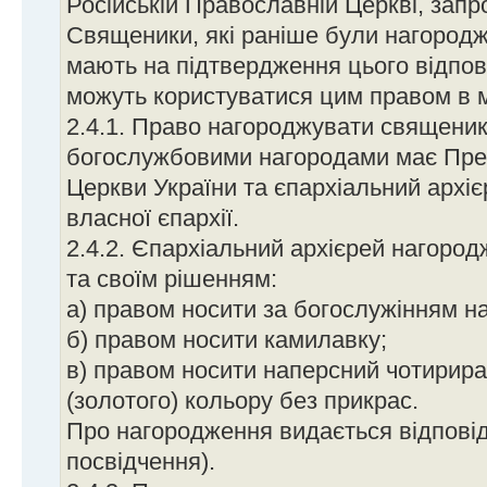
Російській Православній Церкві, зап
Священики, які раніше були нагородж
мають на підтвердження цього відпов
можуть користуватися цим правом в м
2.4.1. Право нагороджувати священикі
богослужбовими нагородами має Пре
Церкви України та єпархіальний архі
власної єпархії.
2.4.2. Єпархіальний архієрей нагород
та своїм рішенням:
а) правом носити за богослужінням н
б) правом носити камилавку;
в) правом носити наперсний чотирир
(золотого) кольору без прикрас.
Про нагородження видається відповід
посвідчення).