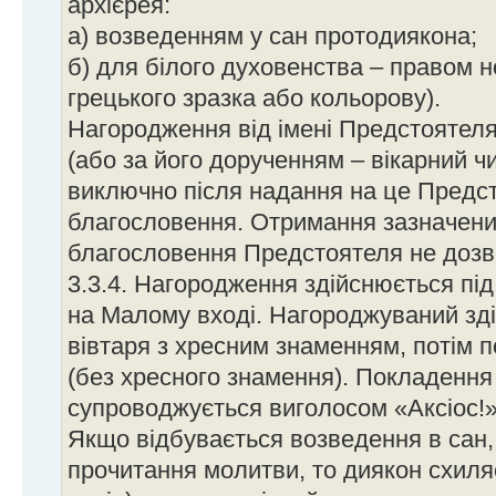
архієрея:
а) возведенням у сан протодиякона;
б) для білого духовенства – правом 
грецького зразка або кольорову).
Нагородження від імені Предстоятеля
(або за його дорученням – вікарний ч
виключно після надання на це Предс
благословення. Отримання зазначени
благословення Предстоятеля не дозв
3.3.4. Нагородження здійснюється під 
на Малому вході. Нагороджуваний зд
вівтаря з хресним знаменням, потім 
(без хресного знамення). Покладення
супроводжується виголосом «Аксіос!»
Якщо відбувається возведення в сан,
прочитання молитви, то диякон схиля