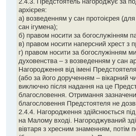
2.4.3. Предстоятель нагороджує за п
архієрея:
а) возведенням у сан протоієрея (для
сан ігумена);
б) правом носити за богослужінням п
в) правом носити наперсний хрест з 
г) правом носити за богослужінням ми
духовенства – з возведенням у сан а
Нагородження від імені Предстоятеля
(або за його дорученням – вікарний ч
виключно після надання на це Предс
благословення. Отримання зазначени
благословення Предстоятеля не дозв
2.4.4. Нагородження здійснюється під 
на Малому вході. Нагороджуваний зд
вівтаря з хресним знаменням, потім 