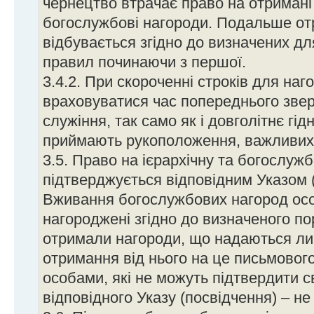
чернецтво втрачає право на отримані 
богослужбові нагороди. Подальше от
відбувається згідно до визначених д
правил починаючи з першої.
3.4.2. При скороченні строків для на
враховуватися час попереднього зве
служіння, так само як і довголітнє гі
приймають рукоположення, важливих 
3.5. Право на ієрархічну та богослуж
підтверджується відповідним Указом 
Вживання богослужбових нагород осо
нагороджені згідно до визначеного по
отримали нагороди, що надаються л
отримання від нього на це письмовог
особами, які не можуть підтвердити 
відповідного Указу (посвідчення) – не