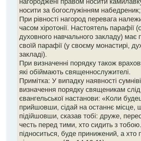
нагороджені правом носити камилавк
носити за богослужінням набедреник; 
При рівності нагород перевага належ
часом хіротонії. Настоятель парафії (
духовного навчального закладу) має 
своїй парафії (у своєму монастирі, 
закладі).
При визначенні порядку також врахов
які обіймають священнослужителі.
Примітка: У випадку наявності сумнів
визначення порядку священикам слід
євангельської настанови: «Коли буде
прийшовши, сідай на останнє місце, щ
підійшовши, сказав тобі: друже, пере
честь перед тими, хто сидить з тобою.
підноситься, буде принижений, а хто 