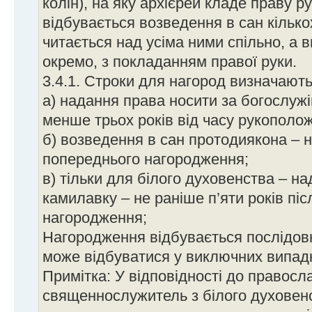
колін), на яку архієрей кладе праву 
відбувається возведення в сан кілько
читається над усіма ними спільно, а 
окремо, з покладанням правої руки.
3.4.1. Строки для нагород визначають
а) надання права носити за богослуж
менше трьох років від часу рукополо
б) возведення в сан протодиякона – н
попереднього нагородження;
в) тільки для білого духовенства – н
камилавку – не раніше п’яти років пі
нагородження;
Нагородження відбувається послідовн
може відбуватися у виключних випадка
Примітка: У відповідності до правосла
священнослужитель з білого духовенс