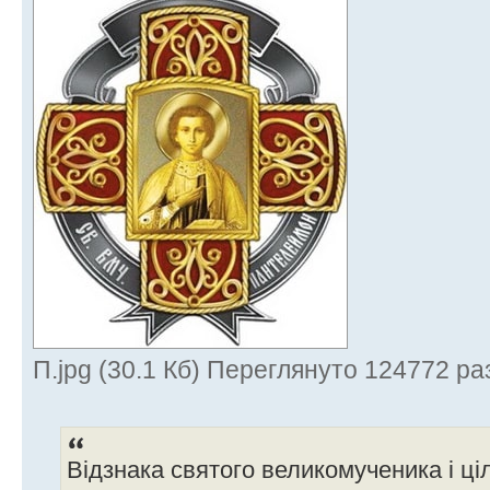
П.jpg (30.1 Кб) Переглянуто 124772 ра
Відзнака святого великомученика і ц