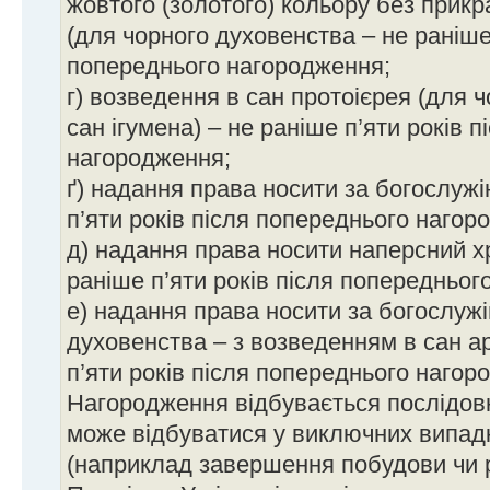
жовтого (золотого) кольору без прикр
(для чорного духовенства – не раніше 
попереднього нагородження;
г) возведення в сан протоієрея (для 
сан ігумена) – не раніше п’яти років 
нагородження;
ґ) надання права носити за богослуж
п’яти років після попереднього нагор
д) надання права носити наперсний х
раніше п’яти років після попередньог
е) надання права носити за богослуж
духовенства – з возведенням в сан а
п’яти років після попереднього нагор
Нагородження відбувається послідовн
може відбуватися у виключних випадка
(наприклад завершення побудови чи р