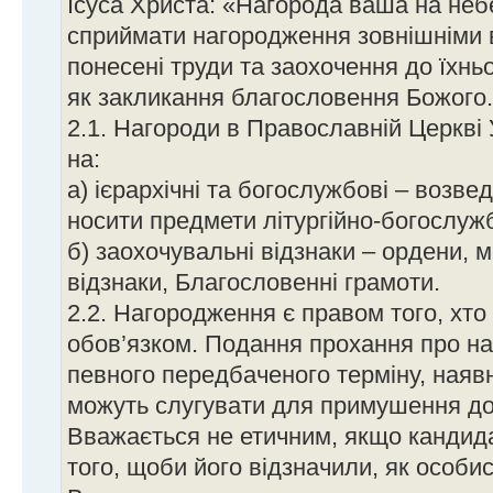
Ісуса Христа: «Нагорода ваша на небе
сприймати нагородження зовнішніми в
понесені труди та заохочення до їхнь
як закликання благословення Божого.
2.1. Нагороди в Православній Церкві
на:
а) ієрархічні та богослужбові – возве
носити предмети літургійно-богослуж
б) заохочувальні відзнаки – ордени, м
відзнаки, Благословенні грамоти.
2.2. Нагородження є правом того, хто
обов’язком. Подання прохання про н
певного передбаченого терміну, наяв
можуть слугувати для примушення до
Вважається не етичним, якщо кандида
того, щоби його відзначили, як особист