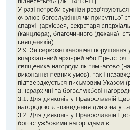
піднесеться» (Лк. 14:10-11).
У разі потреби сумніви розв’язуються
очолює богослужіння чи присутньої с
єпархії (архієрея, секретаря єпархіал
(канцлера), благочинного (декана), ст
священиків).
2.9. За серйозні канонічні порушення 
єпархіальний архієрей або Предстоя
священика нагороди як тимчасово (на
виконання певних умов), так і назавж
підтверджується письмовим Указом (
3. Ієрархічні та богослужбові нагород
3.1. Для дияконів у Православній Цер
нагородою є возведення диякона у са
3.2. Для дияконів у Православній Цер
богослужбовими нагородами є: