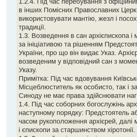
1.2.4. Під час перебування з офіційн
в інших Помісних Православних Церк
використовувати мантію, жезл і посох 
традиції.
1.3. Возведення в сан архієпископа і
за ініціативою та рішенням Предсто
України, про що він видає Указ. Архі
возведеним у відповідний сан з моме
Указу.
Примітка: Під час вдовування Київськ
Місцеблюститель як особисто, так і 
Синоду не має права здійснювати на
1.4. Під час соборних богослужінь арх
наступному порядку: Предстоятель аб
часом рукоположення архієрей, далі 
і єпископи за старшинством хіротонії.