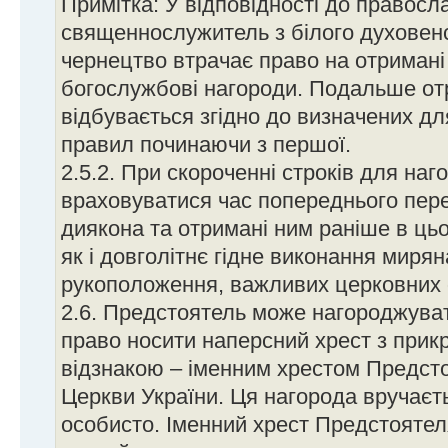
Примітка: У відповідності до правосла
священнослужитель з білого духовенс
чернецтво втрачає право на отримані 
богослужбові нагороди. Подальше от
відбувається згідно до визначених д
правил починаючи з першої.
2.5.2. При скороченні строків для на
враховуватися час попереднього пер
диякона та отримані ним раніше в цьо
як і довголітнє гідне виконання миря
рукоположення, важливих церковних о
2.6. Предстоятель може нагороджуват
право носити наперсний хрест з прик
відзнакою – іменним хрестом Предст
Церкви України. Ця нагорода вручає
особисто. Іменний хрест Предстоятел