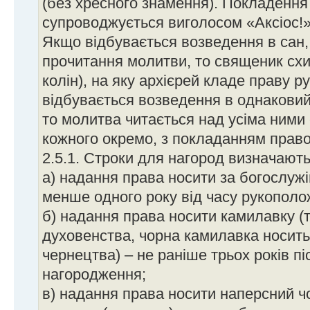
(без хресного знамення). Покладення
супроводжується виголосом «Аксіос!»
Якщо відбувається возведення в сан,
прочитання молитви, то священик схи
колін), на яку архієрей кладе праву 
відбувається возведення в однаковий
то молитва читається над усіма ними 
кожного окремо, з покладанням право
2.5.1. Строки для нагород визначають
а) надання права носити за богослуж
менше одного року від часу рукополо
б) надання права носити камилавку (т
духовенства, чорна камилавка носить
чернецтва) – не раніше трьох років п
нагородження;
в) надання права носити наперсний 