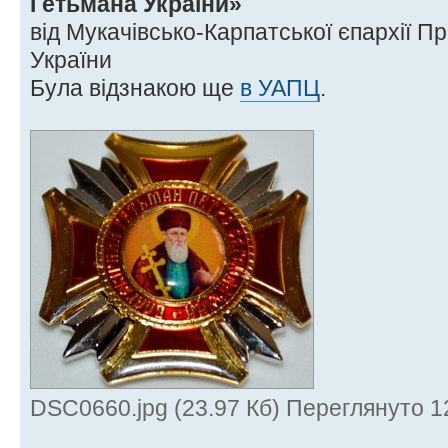
Гетьмана України»
від Мукачівсько-Карпатської єпархії П
України
Була відзнакою ще
в УАПЦ
.
DSC0660.jpg (23.97 Кб) Переглянуто 1