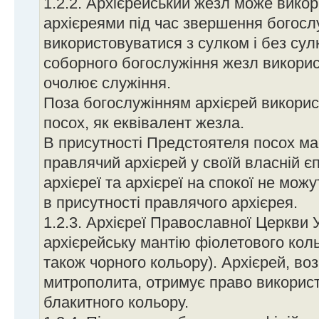
1.2.2. Архієрейський жезл може вико
архієреями під час звершення богос
використовуватися з сулком і без сул
соборного богослужіння жезл викорис
очолює служіння.
Поза богослужінням архієрей викорис
посох, як еквівалент жезла.
В присутності Предстоятеля посох м
правлячий архієрей у своїй власній єпа
архієреї та архієреї на спокої не мож
в присутності правлячого архієрея.
1.2.3. Архієреї Православної Церкви
архієрейську мантію фіолетового коль
також чорного кольору). Архієрей, во
митрополита, отримує право викорис
блакитного кольору.