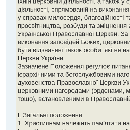
їхній церковній діяльності, а також у 
діяльності, спрямованій на виконанн
у справах милосердя, благодійності т
просвітництва, розбуди та зміцнення 
Української Православної Церкви. За 
виконання заповідей Божих, церковн
бути відзначені також особи, які не 
Церкви України.
Зазначене Положення регулює питання
ієрархічними та богослужбовими наго
духовенства Православної Церкви Укр
церковними нагородами (орденами, м
тощо), встановленими в Православній
І. Загальні положення
1. Християнам належить пам’ятати н