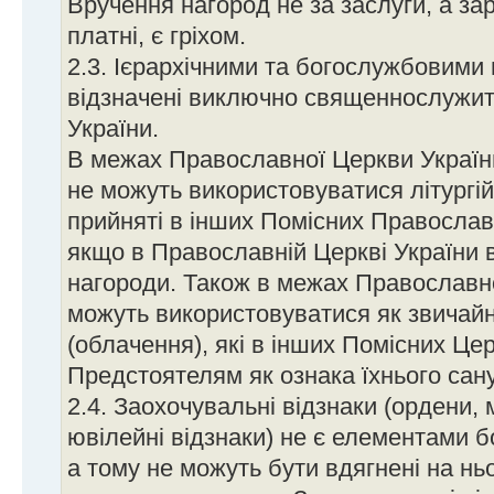
Вручення нагород не за заслуги, а за
платні, є гріхом.
2.3. Ієрархічними та богослужбовими
відзначені виключно священнослужит
України.
В межах Православної Церкви Україн
не можуть використовуватися літургій
прийняті в інших Помісних Православ
якщо в Православній Церкві України 
нагороди. Також в межах Православно
можуть використовуватися як звичайні
(облачення), які в інших Помісних Це
Предстоятелям як ознака їхнього сану
2.4. Заохочувальні відзнаки (ордени, 
ювілейні відзнаки) не є елементами 
а тому не можуть бути вдягнені на ньо