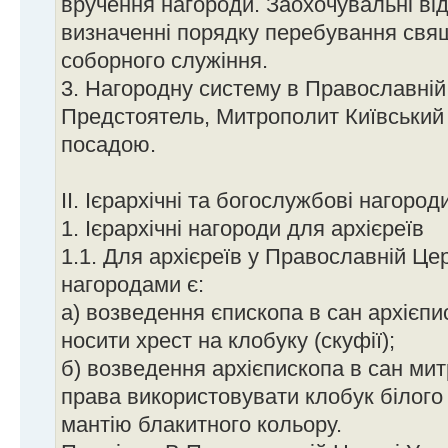
вручення нагороди. Заохочувальні ві
визначенні порядку перебування свя
соборного служіння.
3. Нагородну систему в Православній 
Предстоятель, Митрополит Київський і 
посадою.
ІІ. Ієрархічні та богослужбові нагород
1. Ієрархічні нагороди для архієреїв
1.1. Для архієреїв у Православній Цер
нагородами є:
а) возведення єпископа в сан архієпи
носити хрест на клобуку (скуфії);
б) возведення архієпископа в сан ми
права використовувати клобук білого 
мантію блакитного кольору.