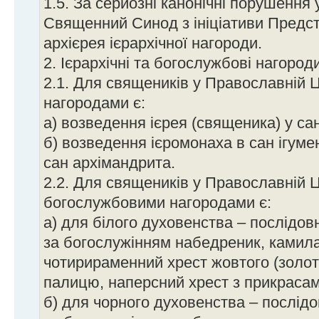
1.5. За серйозні канонічні порушення 
Священний Синод з ініціативи Предс
архієрея ієрархічної нагороди.
2. Ієрархічні та богослужбові нагоро
2.1. Для священиків у Православній Ц
нагородами є:
а) возведення ієрея (священика) у са
б) возведення ієромонаха в сан ігуме
сан архімандрита.
2.2. Для священиків у Православній Ц
богослужбовими нагородами є:
а) для білого духовенства – послідо
за богослужінням набедреник, камила
чотирираменний хрест жовтого (золот
палицю, наперсний хрест з прикрасам
б) для чорного духовенства – послід