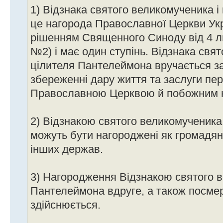
1) Відзнака святого великомученика 
це нагорода Православної Церкви Ук
рішенням Священного Синоду від 4 л
№2) і має один ступінь. Відзнака свя
цілителя Пантелеймона вручається за
збереженні дару життя та заслуги пе
Православною Церквою й побожним 
2) Відзнакою святого великомученика
можуть бути нагороджені як громадяни
інших держав.
3) Нагородження Відзнакою святого в
Пантелеймона вдруге, а також посме
здійснюється.