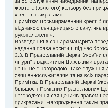
за богослужінням набедреник, напер
жовтого (золотого) кольору без прик
хрест з прикрасами.
Примітка: Восьмираменний хрест білог
відзнакою священицького сану, яка вр
рукоположення.
Возведення в сан архімандрита перед
надання права носити її під час богос
2.3. В Православній Церкві України 
літургії з відкритими Царськими вра
наш» не є нагородою. Таке служіння 
священнослужителям та на всіх пара
Примітка: В Православній Церкві Укра
більшості Помісних Православних Цер
нагородження священиків правом носи
прикрасами. Нагородження таким прав