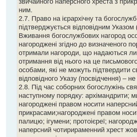
звичайного наперсного хреста з прикр
ним.
2.7. Право на ієрархічну та богослуж
підтверджується відповідним Указом 
Вживання богослужбових нагород осо
нагороджені згідно до визначеного по
отримали нагороди, що надаються л
отримання від нього на це письмовог
особами, які не можуть підтвердити 
відповідного Указу (посвідчення) – не
2.8. Під час соборних богослужінь св
наступному порядку: архімандрити; м
нагороджені правом носити наперсний
прикрасами;нагороджені правом носи
палицю; ігумени; протоієреї; нагород
наперсний чотирираменний хрест жовт