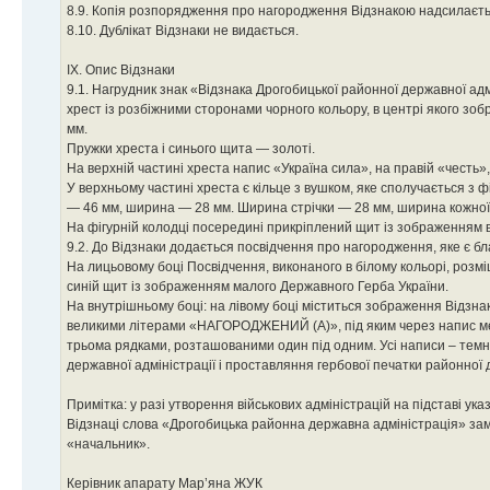
8.9. Копія розпорядження про нагородження Відзнакою надсилаєтьс
8.10. Дублікат Відзнаки не видається.
IX. Опис Відзнаки
9.1. Нагрудник знак «Відзнака Дрогобицької районної державної ад
хрест із розбіжними сторонами чорного кольору, в центрі якого з
мм.
Пружки хреста і синього щита — золоті.
На верхній частині хреста напис «Україна сила», на правій «честь», 
У верхньому частині хреста є кільце з вушком, яке сполучається з 
— 46 мм, ширина — 28 мм. Ширина стрічки — 28 мм, ширина кожної с
На фігурній колодці посередині прикріплений щит із зображенням 
9.2. До Відзнаки додається посвідчення про нагородження, яке є бл
На лицьовому боці Посвідчення, виконаного в білому кольорі, розмі
синій щит із зображенням малого Державного Герба України.
На внутрішньому боці: на лівому боці міститься зображення Відзнаки
великими літерами «НАГОРОДЖЕНИЙ (А)», під яким через напис мен
трьома рядками, розташованими один під одним. Усі написи – темно
державної адміністрації і проставляння гербової печатки районної 
Примітка: у разі утворення військових адміністрацій на підставі ука
Відзнаці слова «Дрогобицька районна державна адміністрація» зам
«начальник».
Керівник апарату Мар’яна ЖУК