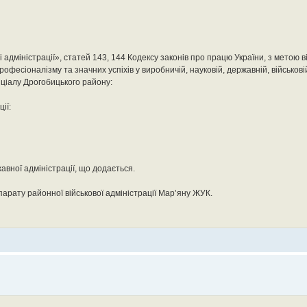
і адміністрації», статей 143, 144 Кодексу законів про працю України, з метою 
рофесіоналізму та значних успіхів у виробничій, науковій, державній, військовій
нціалу Дрогобицького району:
ії:
вної адміністрації, що додається.
арату районної військової адміністрації Мар’яну ЖУК.