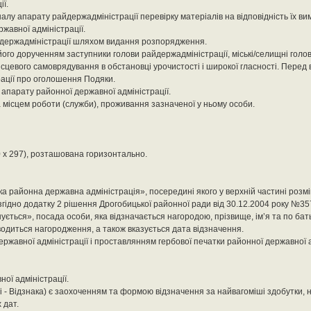
ї.
алу апарату райдержадміністрації перевірку матеріалів на відповідність їх ви
жавної адміністрації.
держадміністрації шляхом видання розпорядження.
 його дорученням заступники голови райдержадміністрації, міські/селищні гол
місцевого самоврядування в обстановці урочистості і широкої гласності. Перед
ації про оголошення Подяки.
 апарату районної державної адміністрації.
місцем роботи (служби), проживання зазначеної у ньому особи.
0 х 297), розташована горизонтально.
ка районна державна адміністрація», посередині якого у верхній частині розм
ідно додатку 2 рішення Дрогобицької районної ради від 30.12.2004 року №357
ься», посада особи, яка відзначається нагородою, прізвище, ім’я та по бать
водиться нагородження, а також вказується дата відзначення.
ержавної адміністрації і проставлянням гербової печатки районної державної а
ої адміністрації.
лі - Відзнака) є заохоченням та формою відзначення за найвагоміші здобутки, 
 дат.