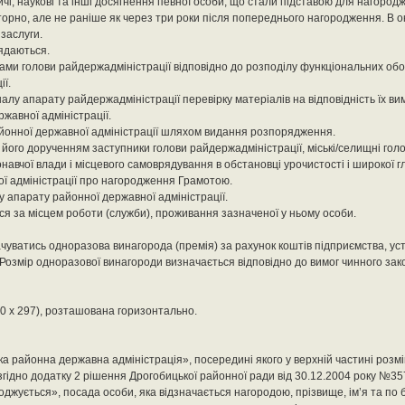
ичі, наукові та інші досягнення певної особи, що стали підставою для нагород
рно, але не раніше як через три роки після попереднього нагородження. В о
 заслуги.
ядаються.
 голови райдержадміністрації відповідно до розподілу функціональних обов'я
ї.
алу апарату райдержадміністрації перевірку матеріалів на відповідність їх ви
жавної адміністрації.
йонної державної адміністрації шляхом видання розпорядження.
а його дорученням заступники голови райдержадміністрації, міські/селищні гол
навчої влади і місцевого самоврядування в обстановці урочистості і широкої г
ї адміністрації про нагородження Грамотою.
у апарату районної державної адміністрації.
я за місцем роботи (служби), проживання зазначеної у ньому особи.
чуватись одноразова винагорода (премія) за рахунок коштів підприємства, ус
а. Розмір одноразової винагороди визначається відповідно до вимог чинного за
10 х 297), розташована горизонтально.
ка районна державна адміністрація», посередині якого у верхній частині розм
ідно додатку 2 рішення Дрогобицької районної ради від 30.12.2004 року №357
ується», посада особи, яка відзначається нагородою, прізвище, ім’я та по б