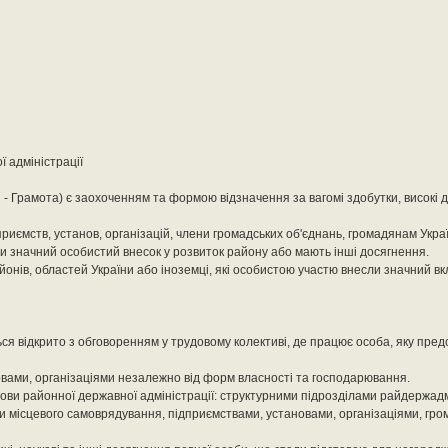
 адміністрації
і - Грамота) є заохоченням та формою відзначення за вагомі здобутки, високі 
иємств, установ, організацій, члени громадських об'єднань, громадянам Україн
и значний особистий внесок у розвиток району або мають інші досягнення.
онів, областей України або іноземці, які особистою участю внесли значний вк
я відкрито з обговоренням у трудовому колективі, де працює особа, яку пре
вами, організаціями незалежно від форм власності та господарювання.
ви районної державної адміністрації: структурними підрозділами райдержадмі
и місцевого самоврядування, підприємствами, установами, організаціями, гр