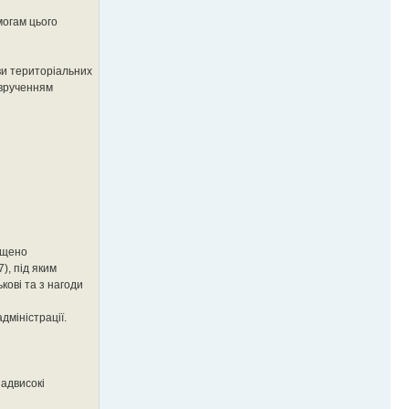
могам цього
ови територіальних
 врученням
іщено
), під яким
кові та з нагоди
дміністрації.
надвисокі