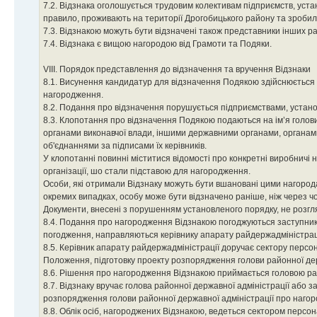
7.2. Відзнака оголошується трудовим колективам підприємств, устано
правило, проживають на території Дрогобицького району та зробил
7.3. Відзнакою можуть бути відзначені також представники інших ра
7.4. Відзнака є вищою нагородою від Грамоти та Подяки.
VIII. Порядок представлення до відзначення та вручення Відзнаки
8.1. Висунення кандидатур для відзначення Подякою здійснюється 
нагородження.
8.2. Подання про відзначення порушується підприємствами, устано
8.3. Клопотання про відзначення Подякою подаються на ім’я голови
органами виконавчої влади, іншими державними органами, органам
об'єднаннями за підписами їх керівників.
У клопотанні повинні міститися відомості про конкретні виробничі н
організації, шо стали підставою для нагородження.
Особи, які отримали Відзнаку можуть бути вшановані цими нагород
окремих випадках, особу може бути відзначено раніше, ніж через чо
Документи, внесені з порушенням установленого порядку, не розгл
8.4. Подання про нагородження Відзнакою погоджуються заступникам
погодження, направляються керівнику апарату райдержадміністраці
8.5. Керівник апарату райдержадміністрації доручає сектору персон
Положення, підготовку проекту розпорядження голови районної дер
8.6. Рішення про нагородження Відзнакою приймається головою р
8.7. Відзнаку вручає голова районної державної адміністрації або
розпорядження голови районної державної адміністрації про наго
8.8. Облік осіб, нагороджених Відзнакою, ведеться сектором персон