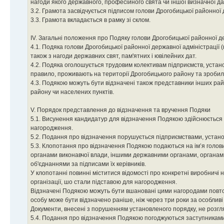
нагоди якого державного, професійного свята чи іншої визначної д
3.2. Грамота засвідчується підписом голови Дрогобицької районної 
3.3. Грамота вкладається в рамку зі склом.
ІV. Загальні положення про Подяку голови Дрогобицької районної де
4.1. Подяка голови Дрогобицької районної державної адміністрації 
також з нагоди державних свят, пам'ятних і ювілейних дат.
4.2. Подяка оголошується трудовим колективам підприємств, установ
правило, проживають на території Дрогобицького району та зробил
4.3. Подякою можуть бути відзначені також представники інших райо
району чи населених пунктів.
V. Порядок представлення до відзначення та вручення Подяки
5.1. Висунення кандидатур для відзначення Подякою здійснюється 
нагородження.
5.2. Подання про відзначення порушується підприємствами, устано
5.3. Клопотання про відзначення Подякою подаються на ім’я голови
органами виконавчої влади, іншими державними органами, органам
об'єднаннями за підписами їх керівників.
У клопотанні повинні міститися відомості про конкретні виробничі н
організації, шо стали підставою для нагородження.
Відзначені Подякою можуть бути вшановані цими нагородами повтор
особу може бути відзначено раніше, ніж через три роки за особливі
Документи, внесені з порушенням установленого порядку, не розгл
5.4. Подання про відзначення Подякою погоджуються заступниками г