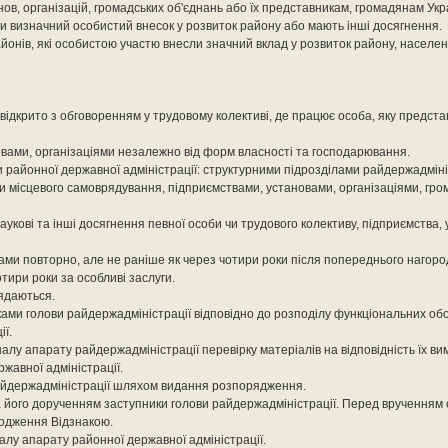
в, організацій, громадських об'єднань або їх представникам, громадянам Украї
и визначний особистий внесок у розвиток району або мають інші досягнення.
йонів, які особистою участю внесли значний вклад у розвиток району, населени
відкрито з обговоренням у трудовому колективі, де працює особа, яку предст
вами, організаціями незалежно від форм власності та господарювання.
 районної державної адміністрації: структурними підрозділами райдержадміні
и місцевого самоврядування, підприємствами, установами, організаціями, гр
аукові та інші досягнення певної особи чи трудового колективу, підприємства, 
ами повторно, але не раніше як через чотири роки після попереднього нагор
тири роки за особливі заслуги.
ядаються.
и голови райдержадміністрації відповідно до розподілу функціональних обов'я
ї.
алу апарату райдержадміністрації перевірку матеріалів на відповідність їх ви
жавної адміністрації.
айдержадміністрації шляхом видання розпорядження.
 за його дорученням заступники голови райдержадміністрації. Перед врученням
родження Відзнакою.
алу апарату районної державної адміністрації.