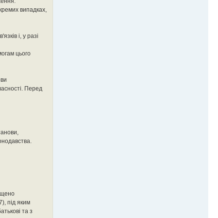
ження.
кремих випадках,
зків і, у разі
могам цього
ови
ласності. Перед
танови,
конодавства.
іщено
), під яким
атькові та з