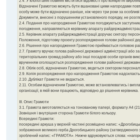
2.4. У клопотанні повинні міститися відомості про конкретні виробн
Відзначені Грамотою можуть бути вшановані цими нагородами повто
особу може бути відзначено раніше, ніж через три роки за особливі
Документи, внесені з порушенням установленого порядку, не розгл
2.4. Подання про нагородження Грамотою погоджуються заступниками
погодження, направляються керівнику апарату райдержадміністраці
2.5. Керівник апарату райдержадміністрації доручає сектору персон
Положення, підготовку проекту розпорядження голови районної дер
2.6. Рішення про нагородження Грамотою приймається головою ра
2.7. Грамоту вручає голова районної державної адміністрації або з
територіальних громад району або інші посадові особи органів вико
врученням оголошується розпорядження голови районної державно
2.8. Облік осіб, відзначених Грамотою, ведеться сектором персонал
2.9. Копія розпорядження про нагородження Грамотою надсилаєтьс
2.10. Дублікат Грамоти не видається.
2.11. Особам відзначеним Грамотою, може встановлюватись і випла
організації, в якій вони працюють, відповідно до рішення керівник
III. Опис Грамоти
3.1. Грамота виготовляється на тонованому папері, формату А4 (2
Зовнішня і внутрішня сторона Грамоти білого кольору.
Всередині Грамоти:
посередині аркуша у верхній частині розміщено напис: «Дрогобиць
зображення великого герба Дрогобицького району (затвердженого зг
зроблений напис: «ГРАМОТА». Нижче вдруковуються слова: «нагородж