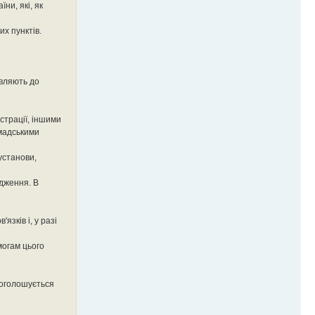
ни, які, як
х пунктів.
авляють до
страції, іншими
омадськими
установи,
одження. В
зків і, у разі
могам цього
 оголошується