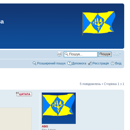
ва
Розширений пошук
Допомога
Реєстрація
Вхід
5 повідомлень • Сторінка
1
з
1
ABG
Site Admin