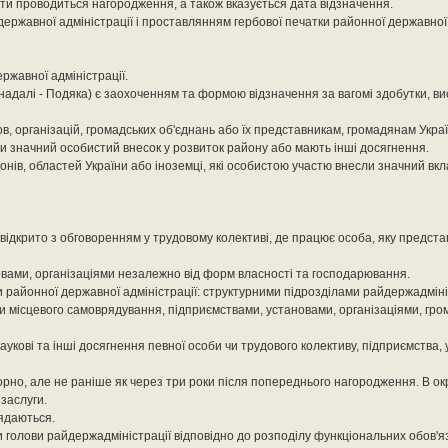
ати проводиться нагородження, а також вказується дата відзначення.
державної адміністрації і проставлянням гербової печатки районної державної 
ржавної адміністрації.
(надалі - Подяка) є заохоченням та формою відзначення за вагомі здобутки, ви
, організацій, громадських об'єднань або їх представникам, громадянам Україн
и значний особистий внесок у розвиток району або мають інші досягнення.
нів, областей України або іноземці, які особистою участю внесли значний вкл
відкрито з обговоренням у трудовому колективі, де працює особа, яку предст
вами, організаціями незалежно від форм власності та господарювання.
 районної державної адміністрації: структурними підрозділами райдержадміні
и місцевого самоврядування, підприємствами, установами, організаціями, гр
аукові та інші досягнення певної особи чи трудового колективу, підприємства, 
но, але не раніше як через три роки після попереднього нагородження. В ок
 заслуги.
ядаються.
олови райдержадміністрації відповідно до розподілу функціональних обов'язкі