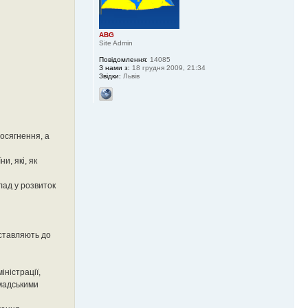
ABG
Site Admin
Повідомлення:
14085
З нами з:
18 грудня 2009, 21:34
Звідки:
Львів
досягнення, а
и, які, як
лад у розвиток
дставляють до
ністрації,
омадськими