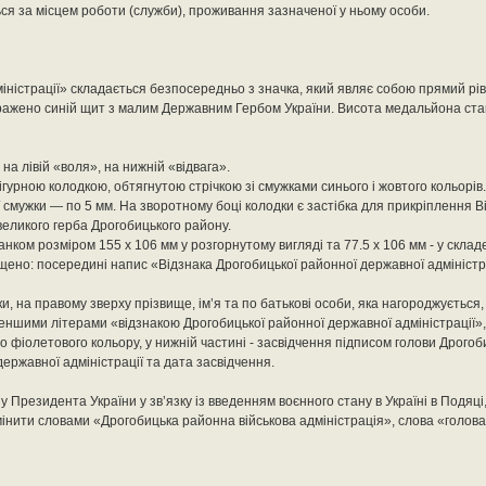
я за місцем роботи (служби), проживання зазначеної у ньому особи.
міністрації» складається безпосередньо з значка, який являє собою прямий рі
ображено синій щит з малим Державним Гербом України. Висота медальйона ста
на лівій «воля», на нижній «відвага».
фігурною колодкою, обтягнутою стрічкою зі смужками синього і жовтого кольорі
мужки — по 5 мм. На зворотному боці колодки є застібка для прикріплення Ві
великого герба Дрогобицького району.
анком розміром 155 х 106 мм у розгорнутому вигляді та 77.5 х 106 мм - у склад
щено: посередині напис «Відзнака Дрогобицької районної державної адміністра
, на правому зверху прізвище, ім’я та по батькові особи, яка нагороджується, 
шими літерами «відзнакою Дрогобицької районної державної адміністрації»
 фіолетового кольору, у нижній частині - засвідчення підписом голови Дрогоб
державної адміністрації та дата засвідчення.
зу Президента України у зв’язку із введенням воєнного стану в Україні в Подяці
інити словами «Дрогобицька районна військова адміністрація», слова «голов