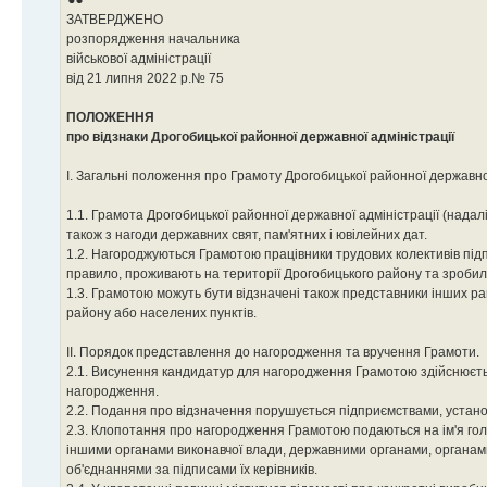
ЗАТВЕРДЖЕНО
розпорядження начальника
військової адміністрації
від 21 липня 2022 р.№ 75
ПОЛОЖЕННЯ
про відзнаки Дрогобицької районної державної адміністрації
І. Загальні положення про Грамоту Дрогобицької районної державної
1.1. Грамота Дрогобицької районної державної адміністрації (надал
також з нагоди державних свят, пам'ятних і ювілейних дат.
1.2. Нагороджуються Грамотою працівники трудових колективів підпр
правило, проживають на території Дрогобицького району та зробил
1.3. Грамотою можуть бути відзначені також представники інших рай
району або населених пунктів.
ІІ. Порядок представлення до нагородження та вручення Грамоти.
2.1. Висунення кандидатур для нагородження Грамотою здійснюєтьс
нагородження.
2.2. Подання про відзначення порушується підприємствами, устано
2.3. Клопотання про нагородження Грамотою подаються на ім'я голо
іншими органами виконавчої влади, державними органами, органам
об'єднаннями за підписами їх керівників.