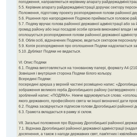
погодження, направляються керівнику апарату райдержадміністраці
5.5. Керівник апарату райдержадміністрації доручає сектору персон
Положення, підготовку проекту розпорядження голови районної дер
5.6. Рішення про нагородження Подякою приймається головою рай
5.7. Подяку вручає голова районної державної адміністрації або за
громад району або інші посадові особи органів виконавчої влади і 
оголошується розпорядження голови районної державної адміністр
5.8. Облік осіб, відзначених Подякою, ведеться сектором персоналу
5.9. Копія розпорядження про оголошення Подяки надсилається за 
5.10. Дублікат Подяки не видається.
VI. Опис Подяки
6.1. Подяка виготовляється на тонованому папері, формату А4 (21
Зовнішня і внутрішня сторона Подяки білого кольору.
Всередині Подяки:
посередині аркуша у верхній частині розміщено напис: «Дрогобиць
зображення великого герба Дрогобицького району (затвердженого зг
зроблений напис: «ПОДЯКА». Нижче вдруковуються слова: «оголошуєт
якого державного, професійного свята чи іншої визначної дати про
6.2. Подяка засвідчується підписом голови Дрогобицької районної д
6.3. Грамота вкладається в рамку зі склом.
VII. Загальні положення про Відзнаку Дрогобицької районної державн
7.1. Відзнака Дрогобицької районної державної адміністрації (нада
досягнення, а також з нагоди державних свят, пам'ятних і ювілейних