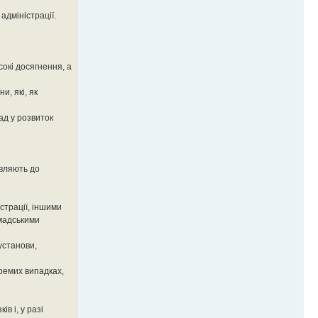
адміністрації.
сокі досягнення, а
и, які, як
ад у розвиток
авляють до
страції, іншими
омадськими
установи,
ремих випадках,
в і, у разі