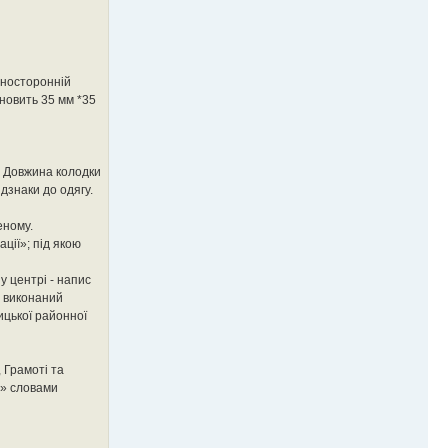
вносторонній
новить 35 мм *35
в. Довжина колодки
дзнаки до одягу.
еному.
ції»; під якою
у центрі - напис
, виконаний
ицької районної
, Грамоті та
а» словами