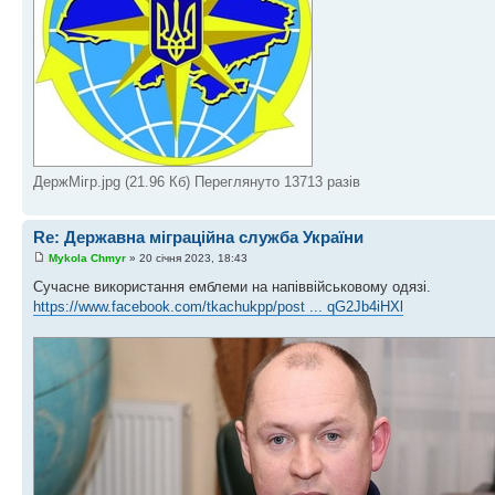
ДержМігр.jpg (21.96 Кб) Переглянуто 13713 разів
Re: Державна міграційна служба України
Mykola Chmyr
» 20 січня 2023, 18:43
Сучасне використання емблеми на напіввійськовому одязі.
https://www.facebook.com/tkachukpp/post ... qG2Jb4iHXl