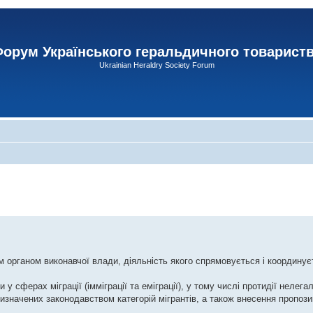
орум Українського геральдичного товарист
Ukrainian Heraldry Society Forum
 органом виконавчої влади, діяльність якого спрямовується і координує
сферах міграції (імміграції та еміграції), у тому числі протидії нелегал
х визначених законодавством категорій мігрантів, а також внесення пропоз