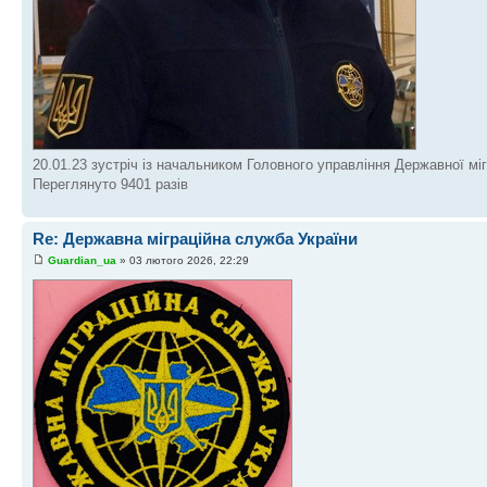
20.01.23 зустріч із начальником Головного управління Державної міг
Переглянуто 9401 разів
Re: Державна міграційна служба України
Guardian_ua
» 03 лютого 2026, 22:29