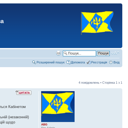
ва
Розширений пошук
Допомога
Реєстрація
Вхід
4 повідомлень • Сторінка
1
з
1
ться Кабінетом
ьній (незаконній)
ицій щодо
ABG
Site Admin