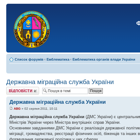
Ф
Список форумів
‹
Емблематика
‹
Емблематика органів влади України
Державна міграційна служба України
Відповісти
Державна міграційна служба України
ABG
» 02 серпня 2011, 10:11
Державна міграційна служба України
(ДМС України) є центральним
Міністрів України через Міністра внутрішніх справ України.
Основними завданнями ДМС України є реалізація державної політики у 
міграції, громадянства, реєстрації фізичних осіб, біженців та інши
формування державної політики у цих сферах.