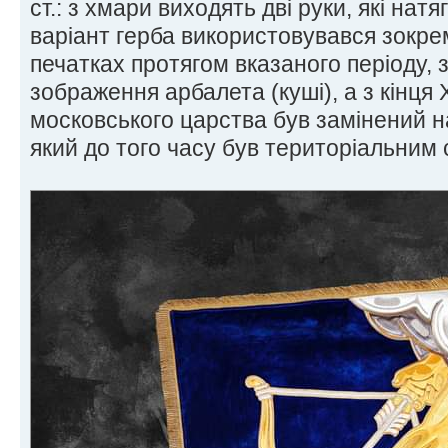
ст.: з хмари виходять дві руки, які натя
варіант герба використовувався зокрем
печатках протягом вказаного періоду, 
зображення арбалета (куші), а з кінця X
московського царства був замінений н
який до того часу був територіальним 