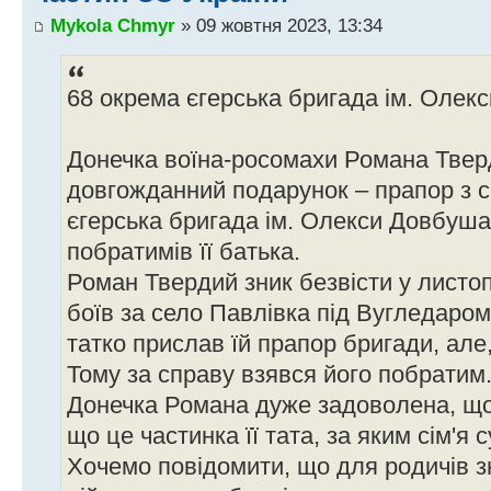
Mykola Chmyr
» 09 жовтня 2023, 13:34
68 окрема єгерська бригада ім. Олек
Донечка воїна-росомахи Романа Твер
довгожданний подарунок – прапор з 
єгерська бригада ім. Олекси Довбуша
побратимів її батька.
Роман Твердий зник безвісти у листоп
боїв за село Павлівка під Вугледаро
татко прислав їй прапор бригади, але
Тому за справу взявся його побратим
Донечка Романа дуже задоволена, що
що це частинка її тата, за яким сім'я 
Хочемо повідомити, що для родичів з