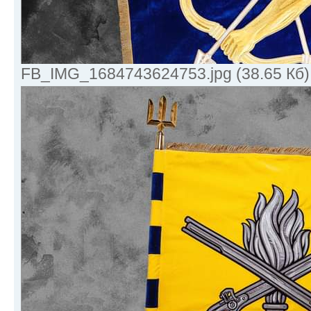
FB_IMG_1684743624753.jpg (38.65 Кб)