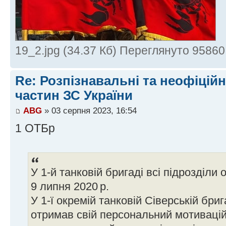
19_2.jpg (34.37 Кб) Переглянуто 95860
Re: Розпізнавальні та неофіцій
частин ЗС України
ABG
» 03 серпня 2023, 16:54
1 ОТБр
У 1-й танковій бригаді всі підрозділи
9 липня 2020 р.
У 1-ї окремій танковій Сіверській бри
отримав свій персональний мотиваці