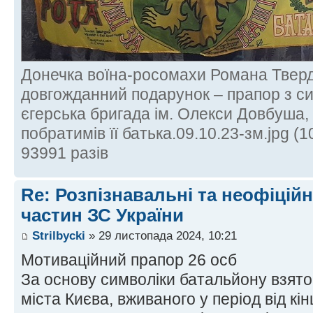
Донечка воїна-росомахи Романа Твер
довгожданний подарунок – прапор з с
єгерська бригада ім. Олекси Довбуша,
побратимів її батька.09.10.23-зм.jpg (
93991 разів
Re: Розпізнавальні та неофіцій
частин ЗС України
Strilbycki
» 29 листопада 2024, 10:21
Мотиваційний прапор 26 осб
За основу символіки батальйону взято
міста Києва, вживаного у період від кі