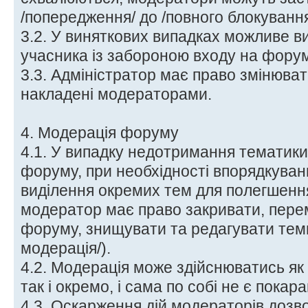
/попередження/ до /повного блокування
3.2. У виняткових випадках можливе в
учасника із забороною входу на форум
3.3. Адміністратор має право змінюват
накладені модераторами.
4. Модерація форуму
4.1. У випадку недотримання тематики
форуму, при необхідності впорядкуван
виділення окремих тем для полегшення 
модератор має право закривати, перем
форуму, знищувати та редагувати теми
модерація/).
4.2. Модерація може здійснюватись як
так і окремо, і сама по собі не є покар
4.3. Оскарження дій модераторів дозв