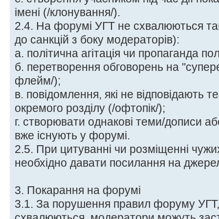
імені (/клонування/).
2.4. На форумі УГТ не схвалюються так
до санкцій з боку модераторів):
а. політична агітація чи пропаганда пол
б. перетворення обговорень на "супере
флейм/);
в. повідомлення, які не відповідають т
окремого розділу (/офтопік/);
г. створювати однакові теми/дописи аб
вже існують у форумі.
2.5. При цитуванні чи розміщенні чужих
необхідно давати посилання на джерел
3. Покарання на форумі
3.1. За порушення правил форуму УГТ, 
схвалюються, модератори можуть заст