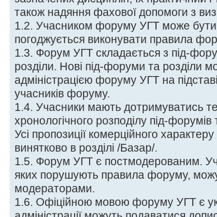
також надяння фахової допомоги з ви
1.2. Учасником форуму УГТ може бути 
погоджується виконувати правила фор
1.3. Форум УГТ складається з під-фору
розділи. Нові під-форуми та розділи м
адміністрацією форуму УГТ на підстав
учасників форуму.
1.4. Учасники мають дотримуватись т
хронологічного розподілу під-форумів т
Усі пропозиції комерційного характер
винятково в розділі /Базар/.
1.5. Форум УГТ є постмодерованим. У
яких порушують правила форуму, можу
модераторами.
1.6. Офіційною мовою форуму УГТ є ук
адміністрації можуть подаватися доп