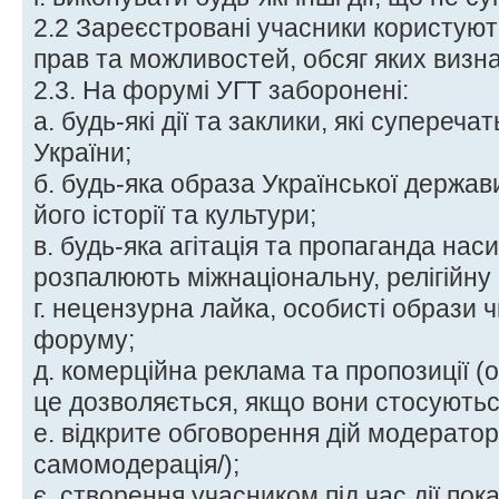
2.2 Зареєстровані учасники користую
прав та можливостей, обсяг яких визн
2.3. На форумі УГТ заборонені:
а. будь-які дії та заклики, які супере
України;
б. будь-яка образа Української держави
його історії та культури;
в. будь-яка агітація та пропаганда наси
розпалюють міжнаціональну, релігійну
г. нецензурна лайка, особисті образи 
форуму;
д. комерційна реклама та пропозиції (о
це дозволяється, якщо вони стосують
е. відкрите обговорення дій модераторі
самомодерація/);
є. створення учасником під час дії по