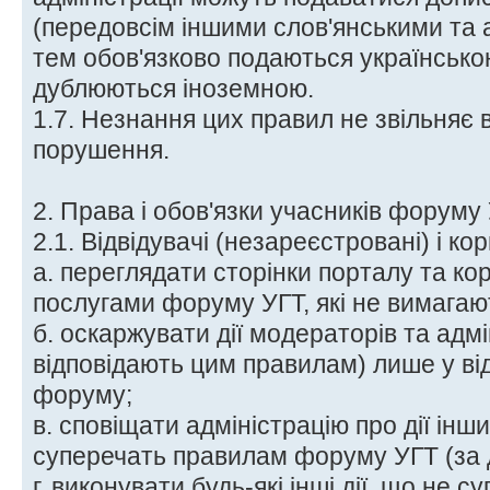
(передовсім іншими слов'янськими та 
тем обов'язково подаються українсько
дублюються іноземною.
1.7. Незнання цих правил не звільняє в
порушення.
2. Права і обов'язки учасників форуму
2.1. Відвідувачі (незареєстровані) і к
а. переглядати сторінки порталу та ко
послугами форуму УГТ, які не вимагают
б. оскаржувати дії модераторів та адмін
відповідають цим правилам) лише у від
форуму;
в. сповіщати адміністрацію про дії інших
суперечать правилам форуму УГТ (за 
г. виконувати будь-які інші дії, що не