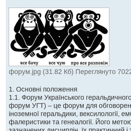
форум.jpg (31.82 Кб) Переглянуто 7022
1. Основні положення
1.1. Форум Українського геральдичного
форум УГТ) – це форум для обговорен
іноземної геральдики, вексилології, е
фалеристики та генеалогії. Його мето
зазначених дисциплін, їх практичний і