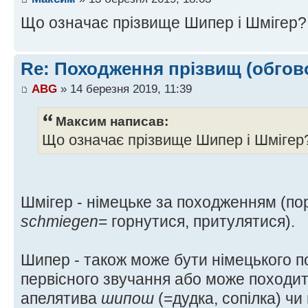
Що означає прізвище Шипер і Шмігер?
Re: Походження прізвищ (обгов
ABG
» 14 березня 2019, 11:39
Максим написав:
Що означає прізвище Шипер і Шмігер
Шмігер - німецьке за походженням (по
schmiegen
= горнутися, притулятися).
Шипер - також може бути німецького 
первісного звучання або може походит
апелятива
шипош
(=дудка, сопілка) чи