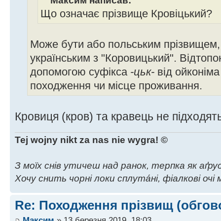
Максим написав:
Що означає прізвище Кровіцький?
Може бути або польським прізвищем,
українським з "Коровицький". Відтопо
допомогою суфікса
-цьк-
від ойконіма
походження чи місце проживання.
Кровиця (кров) та кравець не підходят
Tej wojny nikt za nas nie wygra! ©
З моїх снів утичеш над ранок, терпка як аґрус,
Хочу снить чорні локи сплута́ні, фіалкові очі м
Re: Походження прізвищ (обгов
Максим
» 13 березня 2019, 18:03