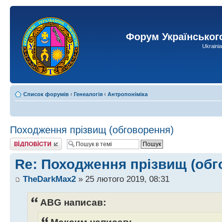
Форум Українськог
Ukraini
Список форумів
‹
Генеалогія
‹
Антропоніміка
Походження прізвищ (обговорення)
Відповісти
Re: Походження прізвищ (обг
TheDarkMax2
» 25 лютого 2019, 08:31
ABG написав: