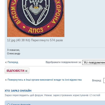
12.jpg (40.38 Кб) Переглянуто 574 разів
З повагою,
Олександр
Поперед.
Відображати повідомлення за:
Відповісти
Повернутись в Інші органи виконавчої влади та їхні відомства
Вперед:
ХТО ЗАРАЗ ОНЛАЙН
Зараз переглядають цей форум: Немає зареєстрованих користувачів і 2 гостей
Список форумів