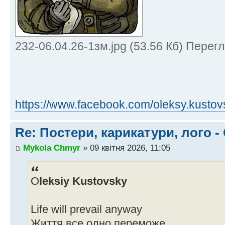
232-06.04.26-1зм.jpg (53.56 Кб) Перег
https://www.facebook.com/oleksy.kusto
Re: Постери, карикатури, лого -
Mykola Chmyr
» 09 квітня 2026, 11:05
O
leksiy Kustovsky
Life will prevail anyway
Життя все одно переможе