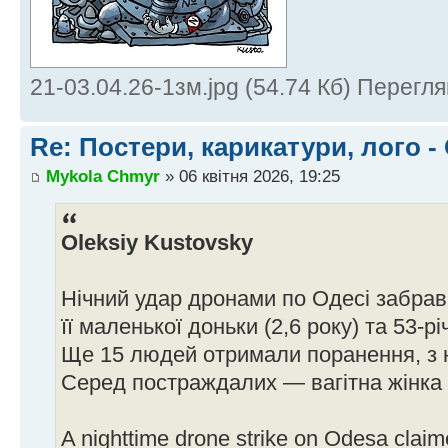
21-03.04.26-1зм.jpg (54.74 Кб) Перегля
Re: Постери, карикатури, лого -
Mykola Chmyr
» 06 квітня 2026, 19:25
Oleksiy Kustovsky
Нічний удар дронами по Одесі забрав т
її маленької доньки (2,6 року) та 53-рі
Ще 15 людей отримали поранення, з ни
Серед постраждалих — вагітна жінка 
A nighttime drone strike on Odesa claime