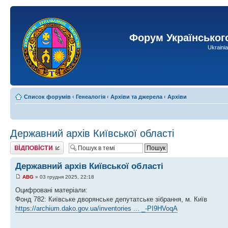
Форум Українськог
Ukraini
Список форумів
‹
Генеалогія
‹
Архіви та джерела
‹
Архіви
Державний архів Київської області
Відповісти
Державний архів Київської області
ABG
» 03 грудня 2025, 22:18
Оцифровані матеріали:
Фонд 782: Київське дворянське депутатське зібрання, м. Київ
https://archium.dako.gov.ua/inventories ... _-PI9HVoqA