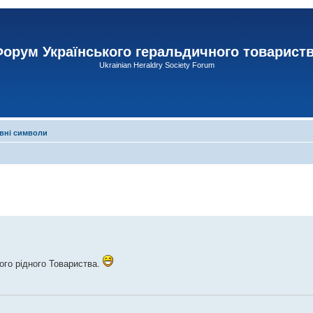
орум Українського геральдичного товарист
Ukrainian Heraldry Society Forum
вні символи
ого рідного Товариства.