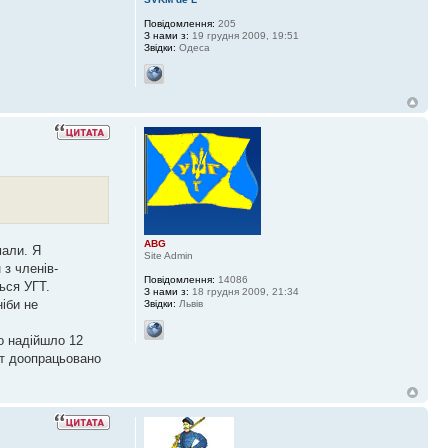
Повідомлення:
205
З нами з:
19 грудня 2009, 19:51
Звідки:
Одеса
ABG
мали. Я
Site Admin
 з членів-
Повідомлення:
14086
ься УГТ.
З нами з:
18 грудня 2009, 21:34
іби не
Звідки:
Львів
го надійшло 12
кт доопрацьовано