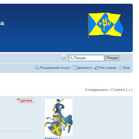
ва
Розширений пошук
Допомога
Реєстрація
Вхід
6 повідомлень • Сторінка
1
з
1
SVKM de L