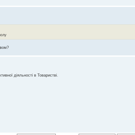
волу
твом?
тивної діяльності в Товаристві.