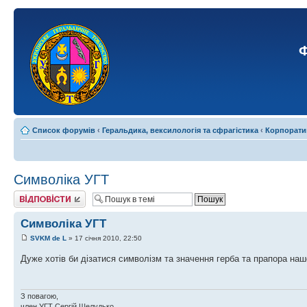
Ф
Список форумів
‹
Геральдика, вексилологія та сфрагістика
‹
Корпорати
Символіка УГТ
Відповісти
Символіка УГТ
SVKM de L
» 17 січня 2010, 22:50
Дуже хотів би дізатися символізм та значення герба та прапора наш
З повагою,
член УГТ Сергій Шелудько