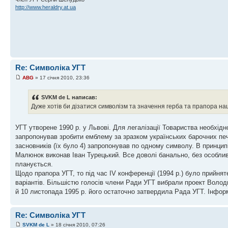
http://www.heraldry.at.ua
Re: Символіка УГТ
ABG
» 17 січня 2010, 23:36
SVKM de L написав:
Дуже хотів би дізатися символізм та значення герба та прапора на
УГТ утворене 1990 р. у Львові. Для легалізації Товариства необхід
запропонував зробити емблему за зразком українських барочних печат
засновників (їх було 4) запропонував по одному символу. В принцип
Малюнок виконав Іван Турецький. Все доволі банально, без особливо
планується.
Щодо прапора УГТ, то під час ІV конференції (1994 р.) було прийня
варіантів. Більшістю голосів члени Ради УГТ вибрали проект Воло
й 10 листопада 1995 р. його остаточно затвердила Рада УГТ. Інформа
Re: Символіка УГТ
SVKM de L
» 18 січня 2010, 07:26