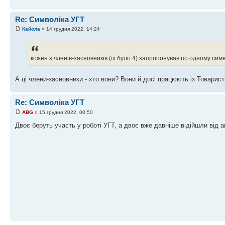
Re: Символіка УГТ
Кайола
» 14 грудня 2022, 14:24
кожен з членів-засновників (їх було 4) запропонував по одному сим
А ці члени-засновники - хто вони? Вони й досі працюють із Товарис
Re: Символіка УГТ
ABG
» 15 грудня 2022, 00:50
Двоє беруть участь у роботі УГТ, а двоє вже давніше відійшли від ак