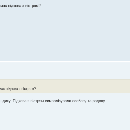
має підкова з вістрям?
має підкова з вістрям?
дику. Підкова з вістрям символізувала особову та родову.