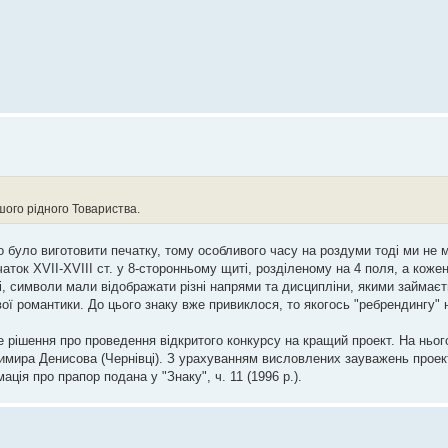
шого рідного Товариства.
но було виготовити печатку, тому особливого часу на роздуми тоді ми не 
ок XVII-XVIII ст. у 8-сторонньому щиті, розділеному на 4 поля, а кожен
і, символи мали відображати різні напрями та дисципліни, якими займаєт
ї романтики. До цього знаку вже привиклося, то якогось "ребрендингу" н
те рішення про проведення відкритого конкурсу на кращий проект. На ньо
димира Денисова (Чернівці). З урахуванням висловлених зауважень прое
ція про прапор подана у "Знаку", ч. 11 (1996 р.).