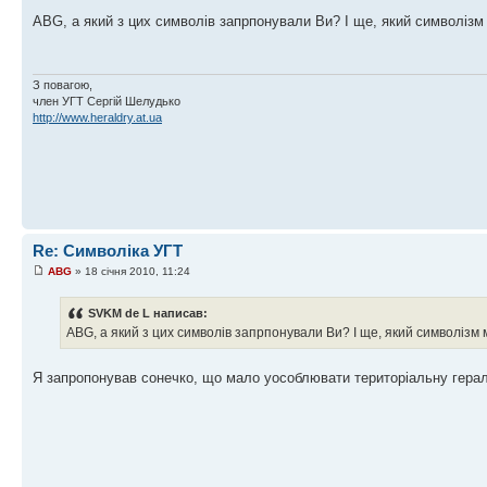
ABG, а який з цих символів запрпонували Ви? І ще, який символізм 
З повагою,
член УГТ Сергій Шелудько
http://www.heraldry.at.ua
Re: Символіка УГТ
ABG
» 18 січня 2010, 11:24
SVKM de L написав:
ABG, а який з цих символів запрпонували Ви? І ще, який символізм 
Я запропонував сонечко, що мало уособлювати територіальну гераль