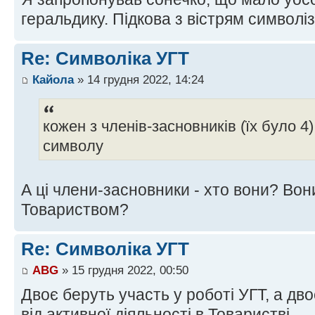
геральдику. Підкова з вістрям символі
Re: Символіка УГТ
Кайола
» 14 грудня 2022, 14:24
кожен з членів-засновників (їх було 
символу
А ці члени-засновники - хто вони? Вон
Товариством?
Re: Символіка УГТ
ABG
» 15 грудня 2022, 00:50
Двоє беруть участь у роботі УГТ, а дв
від активної діяльності в Товаристві.