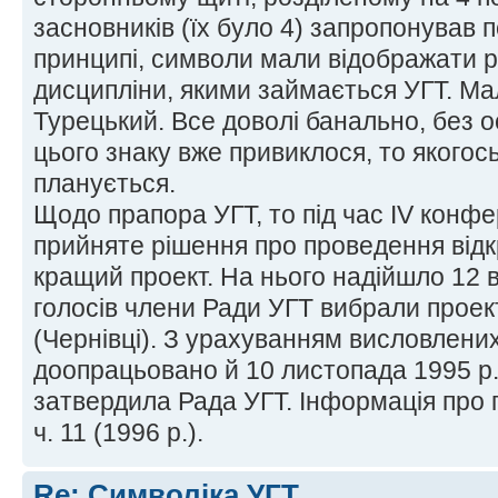
засновників (їх було 4) запропонував 
принципі, символи мали відображати р
дисципліни, якими займається УГТ. Ма
Турецький. Все доволі банально, без 
цього знаку вже привиклося, то якогос
планується.
Щодо прапора УГТ, то під час ІV конфер
прийняте рішення про проведення відк
кращий проект. На нього надійшло 12 в
голосів члени Ради УГТ вибрали прое
(Чернівці). З урахуванням висловлени
доопрацьовано й 10 листопада 1995 р.
затвердила Рада УГТ. Інформація про 
ч. 11 (1996 р.).
Re: Символіка УГТ