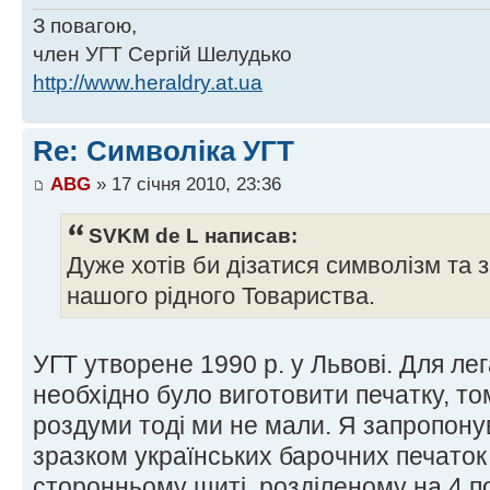
З повагою,
член УГТ Сергій Шелудько
http://www.heraldry.at.ua
Re: Символіка УГТ
ABG
» 17 січня 2010, 23:36
SVKM de L написав:
Дуже хотів би дізатися символізм та 
нашого рідного Товариства.
УГТ утворене 1990 р. у Львові. Для лег
необхідно було виготовити печатку, то
роздуми тоді ми не мали. Я запропон
зразком українських барочних печаток XV
сторонньому щиті, розділеному на 4 по