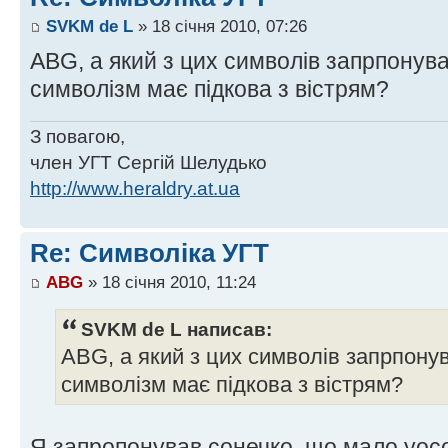
SVKM de L
» 18 січня 2010, 07:26
ABG, а який з цих символів запрпонува
символізм має підкова з вістрям?
З повагою,
член УГТ Сергій Шелудько
http://www.heraldry.at.ua
Re: Символіка УГТ
ABG
» 18 січня 2010, 11:24
SVKM de L написав:
ABG, а який з цих символів запрпонув
символізм має підкова з вістрям?
Я запропонував сонечко, що мало уос