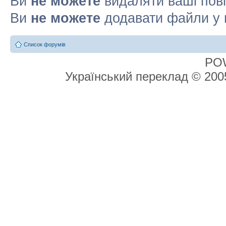
Ви
не можете
видаляти ваші пов
Ви
не можете
додавати файли у 
Список форумів
PO
Український переклад © 20