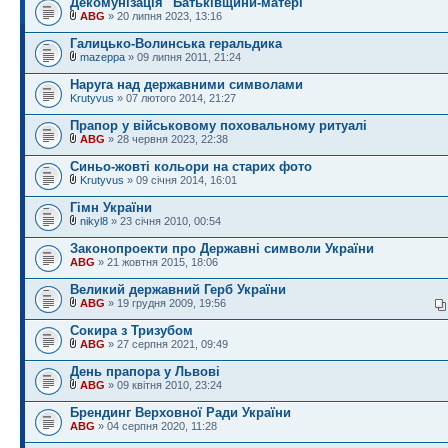
Декомунізація "Батьківщини-матері"
ABG
» 20 липня 2023, 13:16
Галицько-Волинська геральдика
mazeppa
» 09 липня 2011, 21:24
Наруга над державними символами
Krutyvus
» 07 лютого 2014, 21:27
Прапор у військовому поховальному ритуалі
ABG
» 28 червня 2023, 22:38
Синьо-жовті кольори на старих фото
Krutyvus
» 09 січня 2014, 16:01
Гімн України
nikyl8
» 23 січня 2010, 00:54
Законопроекти про Державні символи України
ABG
» 21 жовтня 2015, 18:06
Великий державний Герб України
ABG
» 19 грудня 2009, 19:56
Сокира з Тризубом
ABG
» 27 серпня 2021, 09:49
День прапора у Львові
ABG
» 09 квітня 2010, 23:24
Брендинг Верховної Ради України
ABG
» 04 серпня 2020, 11:28