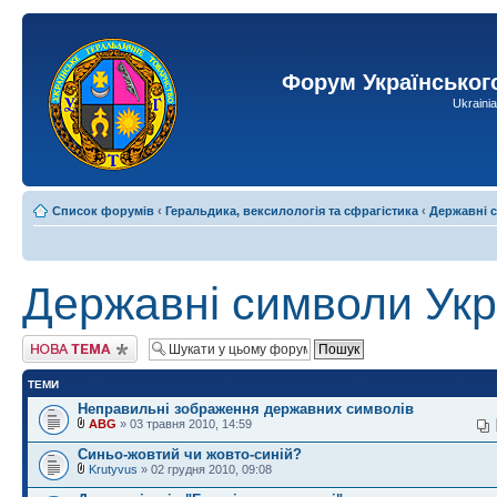
Форум Українськог
Ukraini
Список форумів
‹
Геральдика, вексилологія та сфрагістика
‹
Державні 
Державні символи Укр
Створити нову тему
ТЕМИ
Неправильні зображення державних символів
ABG
» 03 травня 2010, 14:59
Синьо-жовтий чи жовто-синій?
Krutyvus
» 02 грудня 2010, 09:08