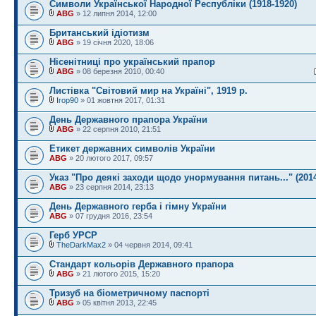
Символи Української Народної Республіки (1918-1920)
ABG
» 12 липня 2014, 12:00
Британський ідіотизм
ABG
» 19 січня 2020, 18:06
Нісенітниці про український прапор
ABG
» 08 березня 2010, 00:40
Листівка "Світовий мир на Україні", 1919 р.
Ігор90
» 01 жовтня 2017, 01:31
День Державного прапора України
ABG
» 22 серпня 2010, 21:51
Етикет державних символів України
ABG
» 20 лютого 2017, 09:57
Указ "Про деякі заходи щодо унормування питань..." (201
ABG
» 23 серпня 2014, 23:13
День Державного герба і гімну України
ABG
» 07 грудня 2016, 23:54
Герб УРСР
TheDarkMax2
» 04 червня 2014, 09:41
Стандарт кольорів Державного прапора
ABG
» 21 лютого 2015, 15:20
Тризуб на біометричному паспорті
ABG
» 05 квітня 2013, 22:45