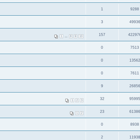
1
9288
3
4993
157
42297
...
1
8
9
10
0
7513
0
1356
0
7611
9
2685
32
9599
1
2
3
23
6138
1
2
0
8938
2
1193