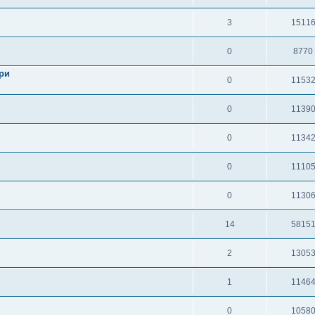
3
1511
0
8770
ури
0
1153
0
1139
0
1134
0
1110
0
1130
14
5815
2
1305
1
1146
0
1058