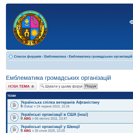
Ф
Список форумів
‹
Емблематика
‹
Емблематика громадських організацій
Емблематика громадських організацій
Створити нову тему
ТЕМИ
Українська спілка ветеранів Афганістану
Oskar
» 24 червня 2010, 15:26
Українські організації в США (інші)
ABG
» 06 лютого 2011, 13:47
Українські організації у Швеції
ABG
» 30 січня 2025, 23:29