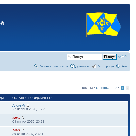
ва
Розширений пошук
Допомога
Реєстрація
Вхід
Тем: 43 •
Сторінка
1
з
2
•
1
2
ДИ
ОСТАННЄ ПОВІДОМЛЕННЯ
AndreyV
27 червня 2026, 16:25
ABG
1
03 липня 2025, 23:19
ABG
3
30 січня 2025, 23:34