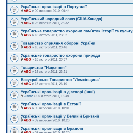
Українські організації в Португалії
ABG
» 09 вересня 2010, 09:44
Український народний союз (США-Канада)
ABG
» 26 березня 2011, 23:32
Українське товариство охорони пам'яток історії та культ
ABG
» 18 лютого 2011, 23:52
Товариство сприяння обороні України
ABG
» 18 лютого 2011, 23:46
Українське товариство охорони природи
ABG
» 18 лютого 2011, 23:37
Товариство "Надсяння"
ABG
» 18 лютого 2011, 23:21
Всеукраїнське Товариство “Лемківщина”
ABG
» 18 лютого 2011, 23:10
Українські організації в діаспорі (інші)
Oskar
» 05 лютого 2011, 16:49
Українські організації в Естонії
ABG
» 09 вересня 2010, 10:01
Українські організації у Великій Британії
ABG
» 09 вересня 2010, 10:26
Українські організації в Бразилії
ABG
» 09 вересня 2010, 10:20