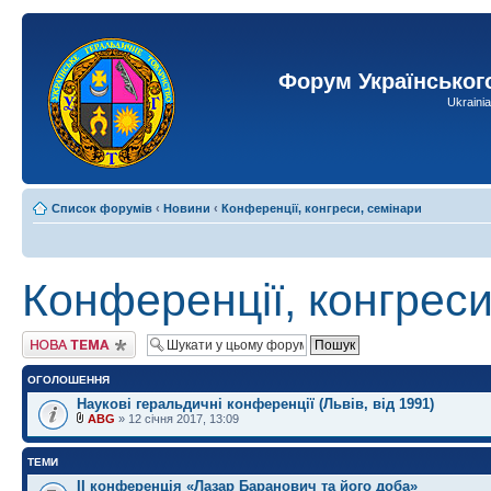
Форум Українськог
Ukraini
Список форумів
‹
Новини
‹
Конференції, конгреси, семінари
Конференції, конгреси
Створити нову тему
ОГОЛОШЕННЯ
Наукові геральдичні конференції (Львів, від 1991)
ABG
» 12 січня 2017, 13:09
ТЕМИ
ІI конференція «Лазар Баранович та його доба»