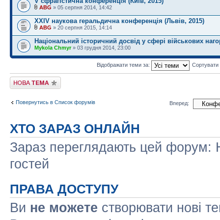
V сфрагістична конференція (Київ, 2015)
ABG
» 05 серпня 2014, 14:42
XXІV наукова геральдична конференція (Львів, 2015)
ABG
» 20 серпня 2015, 14:14
Національний історичний досвід у сфері військових наг
Mykola Chmyr
» 03 грудня 2014, 23:00
Відображати теми за:
Сортувати
Створити нову тему
Повернутись в Список форумів
Вперед:
ХТО ЗАРАЗ ОНЛАЙН
Зараз переглядають цей форум: Н
гостей
ПРАВА ДОСТУПУ
Ви
не можете
створювати нові т