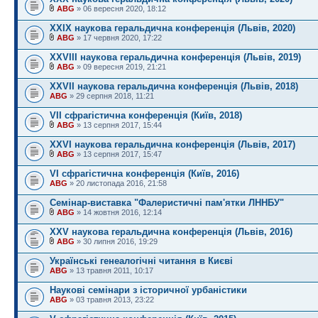
ABG
» 06 вересня 2020, 18:12
XXІХ наукова геральдична конференція (Львів, 2020)
ABG
» 17 червня 2020, 17:22
XXVІІІ наукова геральдична конференція (Львів, 2019)
ABG
» 09 вересня 2019, 21:21
XXVІІ наукова геральдична конференція (Львів, 2018)
ABG
» 29 серпня 2018, 11:21
VІІ сфрагістична конференція (Київ, 2018)
ABG
» 13 серпня 2017, 15:44
XXVІ наукова геральдична конференція (Львів, 2017)
ABG
» 13 серпня 2017, 15:47
VІ сфрагістична конференція (Київ, 2016)
ABG
» 20 листопада 2016, 21:58
Семінар-виставка "Фалеристичні пам'ятки ЛННБУ"
ABG
» 14 жовтня 2016, 12:14
XXV наукова геральдична конференція (Львів, 2016)
ABG
» 30 липня 2016, 19:29
Українські генеалогічні читання в Києві
ABG
» 13 травня 2011, 10:17
Наукові семінари з історичної урбаністики
ABG
» 03 травня 2013, 23:22