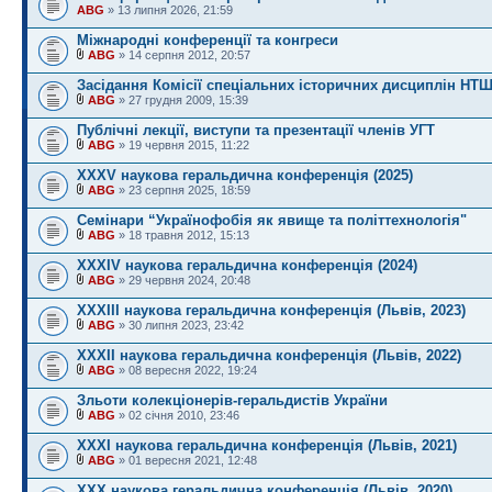
ABG
» 13 липня 2026, 21:59
Міжнародні конференції та конгреси
ABG
» 14 серпня 2012, 20:57
Засідання Комісії спеціальних історичних дисциплін НТ
ABG
» 27 грудня 2009, 15:39
Публічні лекції, виступи та презентації членів УГТ
ABG
» 19 червня 2015, 11:22
ХХXV наукова геральдична конференція (2025)
ABG
» 23 серпня 2025, 18:59
Семінари “Українофобія як явище та політтехнологія"
ABG
» 18 травня 2012, 15:13
ХХXІV наукова геральдична конференція (2024)
ABG
» 29 червня 2024, 20:48
XXХІІІ наукова геральдична конференція (Львів, 2023)
ABG
» 30 липня 2023, 23:42
XXХІІ наукова геральдична конференція (Львів, 2022)
ABG
» 08 вересня 2022, 19:24
Зльоти колекціонерів-геральдистів України
ABG
» 02 січня 2010, 23:46
XXХІ наукова геральдична конференція (Львів, 2021)
ABG
» 01 вересня 2021, 12:48
XXХ наукова геральдична конференція (Львів, 2020)