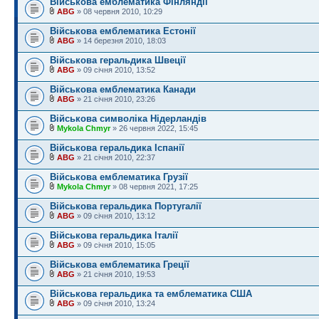
Військова емблематика Фінляндії
ABG
» 08 червня 2010, 10:29
Військова емблематика Естонії
ABG
» 14 березня 2010, 18:03
Військова геральдика Швеції
ABG
» 09 січня 2010, 13:52
Військова емблематика Канади
ABG
» 21 січня 2010, 23:26
Військова символіка Нідерландів
Mykola Chmyr
» 26 червня 2022, 15:45
Військова геральдика Іспанії
ABG
» 21 січня 2010, 22:37
Військова емблематика Грузії
Mykola Chmyr
» 08 червня 2021, 17:25
Військова геральдика Португалії
ABG
» 09 січня 2010, 13:12
Військова геральдика Італії
ABG
» 09 січня 2010, 15:05
Військова емблематика Греції
ABG
» 21 січня 2010, 19:53
Військова геральдика та емблематика США
ABG
» 09 січня 2010, 13:24