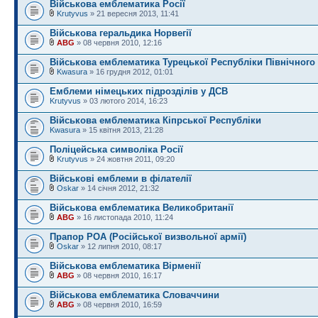
Військова емблематика Росії
Krutyvus
» 21 вересня 2013, 11:41
Військова геральдика Норвегії
ABG
» 08 червня 2010, 12:16
Військова емблематика Турецької Республіки Північного 
Kwasura
» 16 грудня 2012, 01:01
Емблеми німецьких підрозділів у ДСВ
Krutyvus
» 03 лютого 2014, 16:23
Військова емблематика Кіпрської Республіки
Kwasura
» 15 квітня 2013, 21:28
Поліцейська символіка Росії
Krutyvus
» 24 жовтня 2011, 09:20
Військові емблеми в філателії
Oskar
» 14 січня 2012, 21:32
Військова емблематика Великобританії
ABG
» 16 листопада 2010, 11:24
Прапор РОА (Російської визвольної армії)
Oskar
» 12 липня 2010, 08:17
Військова емблематика Вірменії
ABG
» 08 червня 2010, 16:17
Військова емблематика Словаччини
ABG
» 08 червня 2010, 16:59