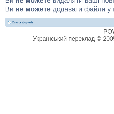
Ви
не можете
видаляти ваші пов
Ви
не можете
додавати файли у 
Список форумів
PO
Український переклад © 20