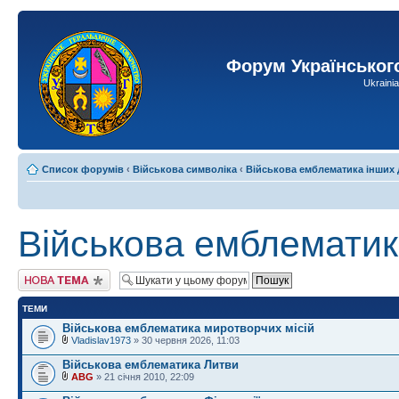
Форум Українськог
Ukraini
Список форумів
‹
Військова символіка
‹
Військова емблематика інших
Військова емблематик
Створити нову тему
ТЕМИ
Військова емблематика миротворчих місій
Vladislav1973
» 30 червня 2026, 11:03
Військова емблематика Литви
ABG
» 21 січня 2010, 22:09