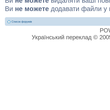
Ви
не можете
видаляти ваші пов
Ви
не можете
додавати файли у 
Список форумів
PO
Український переклад © 20