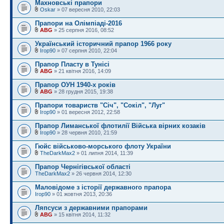
Махновські прапори
Oskar
» 07 вересня 2010, 22:03
Прапори на Олімпіаді-2016
ABG
» 25 серпня 2016, 08:52
Український історичний прапор 1966 року
Ігор90
» 07 серпня 2010, 22:04
Прапор Пласту в Тунісі
ABG
» 21 квітня 2016, 14:09
Прапор ОУН 1940-х років
ABG
» 28 грудня 2015, 19:38
Прапори товариств "Січ", "Сокіл", "Луг"
Ігор90
» 01 вересня 2012, 22:58
Прапор Лиманської флотилії Війська вірних козаків
Ігор90
» 28 червня 2010, 21:59
Гюйс військово-морського флоту України
TheDarkMax2
» 01 липня 2014, 11:39
Прапор Чернігівської області
TheDarkMax2
» 26 червня 2014, 12:30
Маловідоме з історії державного прапора
Ігор90
» 01 жовтня 2013, 20:36
Ляпсуси з державними прапорами
ABG
» 15 квітня 2014, 11:32