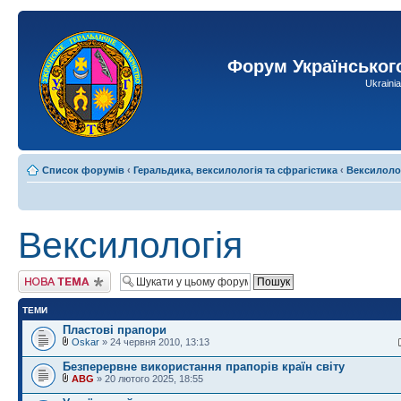
Форум Українськог
Ukraini
Список форумів
‹
Геральдика, вексилологія та сфрагістика
‹
Вексилоло
Вексилологія
Створити нову тему
ТЕМИ
Пластові прапори
Oskar
» 24 червня 2010, 13:13
Безперервне використання прапорів країн світу
ABG
» 20 лютого 2025, 18:55