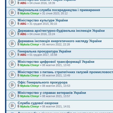
ABG
» 04 січня 2016, 18:39
Національна служба посередництва і примирення
Mykola Chmyr
» 31 січня 2023, 20:12
Міністерство культури України
ABG
» 31 грудня 2015, 00:15
Державна архітектурно-будівельна інспекція України
ABG
» 04 січня 2016, 15:24
Державна інспекція енергетичного нагляду України
Mykola Chmyr
» 08 лютого 2022, 22:28
Генеральна прокуратура України
ABG
» 01 грудня 2017, 15:58
Міністерство цифрової трансформації України
Mykola Chmyr
» 08 жовтня 2021, 13:43
Міністерство з питань стратегічних галузей промисловост
Mykola Chmyr
» 08 жовтня 2021, 13:49
Офіс Генерального прокурора
Mykola Chmyr
» 08 жовтня 2021, 13:53
Міністерство у справах ветеранів України
Mykola Chmyr
» 08 жовтня 2021, 13:57
Служба судової охорони
Mykola Chmyr
» 08 жовтня 2021, 14:01