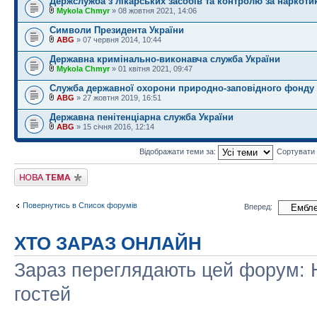
Держслужба з лікарських засобів та контролю за наркоти
Mykola Chmyr
» 08 жовтня 2021, 14:06
Символи Президента України
ABG
» 07 червня 2014, 10:44
Державна кримінально-виконавча служба України
Mykola Chmyr
» 01 квітня 2021, 09:47
Служба державної охорони природно-заповідного фонду 
ABG
» 27 жовтня 2019, 16:51
Державна пенітенціарна служба України
ABG
» 15 січня 2016, 12:14
Відображати теми за:
Сортувати
Створити нову тему
Повернутись в Список форумів
Вперед:
ХТО ЗАРАЗ ОНЛАЙН
Зараз переглядають цей форум: Н
гостей