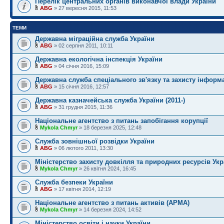
Перелік центральних органів виконавчої влади України
ABG
» 27 вересня 2015, 11:53
ТЕМИ
Державна міграційна служба України
ABG
» 02 серпня 2011, 10:11
Державна екологічна інспекція України
ABG
» 04 січня 2016, 15:09
Державна служба спеціального зв'язку та захисту інформа
ABG
» 15 січня 2016, 12:57
Державна казначейська служба України (2011-)
ABG
» 31 грудня 2015, 11:36
Національне агентство з питань запобігання корупції
Mykola Chmyr
» 18 березня 2025, 12:48
Служба зовнішньої розвідки України
ABG
» 06 лютого 2011, 13:30
Міністерство захисту довкілля та природних ресурсів Укр
Mykola Chmyr
» 26 квітня 2024, 16:45
Служба безпеки України
ABG
» 17 квітня 2014, 12:19
Національне агентство з питань активів (АРМА)
Mykola Chmyr
» 14 березня 2024, 14:52
Міністерство освіти і науки України