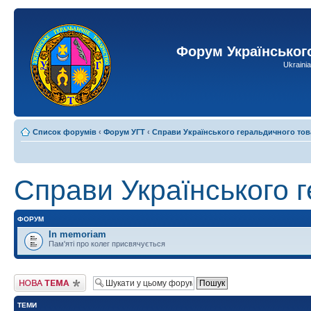
Форум Українськог
Ukraini
Список форумів
‹
Форум УГТ
‹
Справи Українського геральдичного тов
Справи Українського 
ФОРУМ
In memoriam
Пам'яті про колег присвячується
Створити нову тему
ТЕМИ