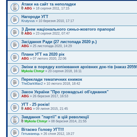
Атаки на сайт та неполадки
ABG
» 18 серпня 2011, 17:15
Нагороди УГТ
Krutyvus
» 10 березня 2010, 17:17
З Днем національного синьо-жовтого прапора!
ABG
» 23 серпня 2022, 07:47
Засідання Ради (27 листопада 2020 р.)
ABG
» 25 листопада 2020, 14:29
Плани УГТ на 2020 рік
ABG
» 07 лютого 2020, 22:06
Зміни в порядку копіювання архівних док-тів (наказ 2059/
Mykola Chmyr
» 20 серпня 2018, 16:11
Переклади тематичних книжок
TheDarkMax2
» 10 лютого 2018, 18:42
Закон України "Про громадські об'єднання"
ABG
» 26 березня 2017, 16:53
УГТ - 25 років!
ABG
» 09 липня 2015, 21:45
Завдання "партії" в цій революції
Mykola Chmyr
» 08 березня 2014, 21:55
Вітаємо Голову УГТ!!!
Гетьманець
» 26 січня 2012, 19:27