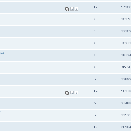
17
5720
1
2
6
2027
5
2320
0
1031
ва
8
2813
0
9574
7
2389
19
5621
1
2
9
3148
"
7
2253
12
3690