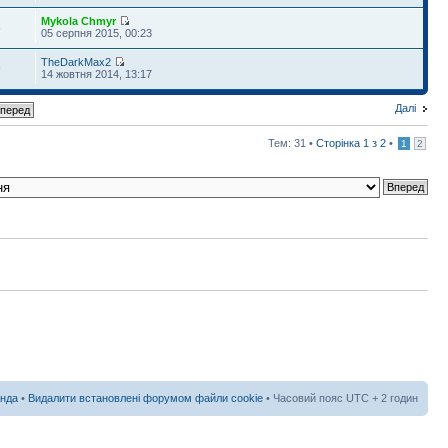
Mykola Chmyr
6
05 серпня 2015, 00:23
TheDarkMax2
9
14 жовтня 2014, 13:17
Далі
Тем: 31 •
Сторінка
1
з
2
•
1
2
нда
•
Видалити встановлені форумом файли cookie
• Часовий пояс UTC + 2 годин