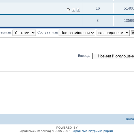
16
5140
1
2
3
1359
теми за:
Сортувати за
Вперед:
Кома
POWERED_BY
Український переклад © 2005-2007
Українська підтримка phpBB