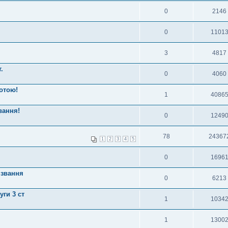
0
2146
0
1101
3
4817
.
0
4060
отою!
1
4086
вання!
0
1249
78
24367
1
2
3
4
5
0
1696
 звання
0
6213
ги 3 ст
1
1034
1
1300