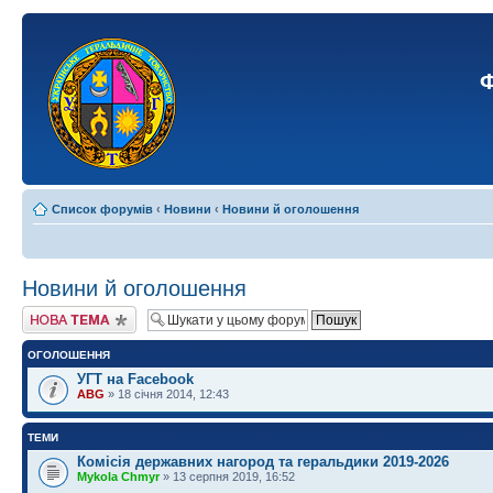
Ф
Список форумів
‹
Новини
‹
Новини й оголошення
Новини й оголошення
Створити нову тему
ОГОЛОШЕННЯ
УГТ на Facebook
ABG
» 18 січня 2014, 12:43
ТЕМИ
Комісія державних нагород та геральдики 2019-2026
Mykola Chmyr
» 13 серпня 2019, 16:52