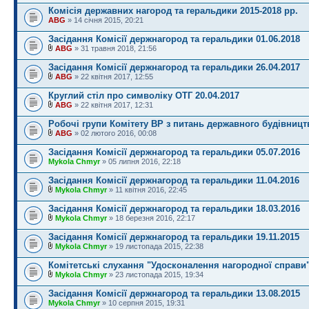
Комісія державних нагород та геральдики 2015-2018 рр.
ABG
» 14 січня 2015, 20:21
Засідання Комісії держнагород та геральдики 01.06.2018
ABG
» 31 травня 2018, 21:56
Засідання Комісії держнагород та геральдики 26.04.2017
ABG
» 22 квітня 2017, 12:55
Круглий стіл про символіку ОТГ 20.04.2017
ABG
» 22 квітня 2017, 12:31
Робочі групи Комітету ВР з питань державного будівницт
ABG
» 02 лютого 2016, 00:08
Засідання Комісії держнагород та геральдики 05.07.2016
Mykola Chmyr
» 05 липня 2016, 22:18
Засідання Комісії держнагород та геральдики 11.04.2016
Mykola Chmyr
» 11 квітня 2016, 22:45
Засідання Комісії держнагород та геральдики 18.03.2016
Mykola Chmyr
» 18 березня 2016, 22:17
Засідання Комісії держнагород та геральдики 19.11.2015
Mykola Chmyr
» 19 листопада 2015, 22:38
Комітетські слухання "Удосконалення нагородної справи
Mykola Chmyr
» 23 листопада 2015, 19:34
Засідання Комісії держнагород та геральдики 13.08.2015
Mykola Chmyr
» 10 серпня 2015, 19:31