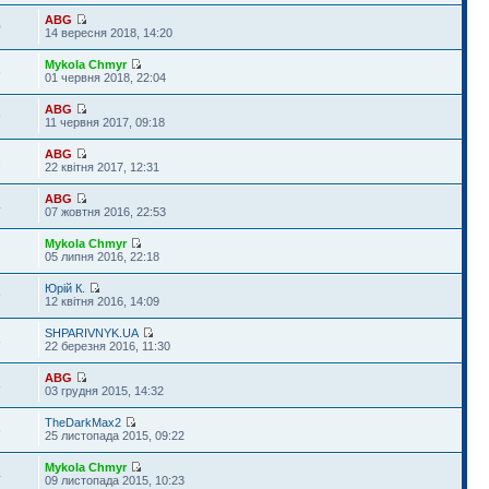
ABG
0
14 вересня 2018, 14:20
Mykola Chmyr
6
01 червня 2018, 22:04
ABG
9
11 червня 2017, 09:18
ABG
2
22 квітня 2017, 12:31
ABG
4
07 жовтня 2016, 22:53
Mykola Chmyr
05 липня 2016, 22:18
Юрій К.
9
12 квітня 2016, 14:09
SHPARIVNYK.UA
8
22 березня 2016, 11:30
ABG
8
03 грудня 2015, 14:32
TheDarkMax2
5
25 листопада 2015, 09:22
Mykola Chmyr
4
09 листопада 2015, 10:23