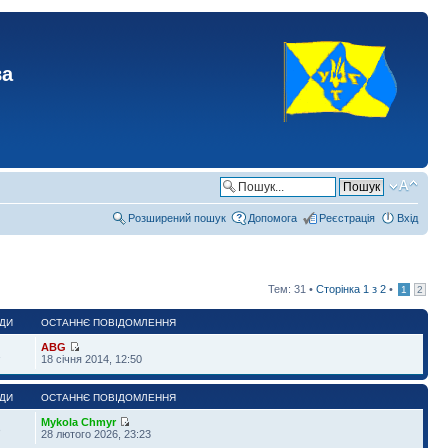
ва
Розширений пошук
Допомога
Реєстрація
Вхід
Тем: 31 •
Сторінка
1
з
2
•
1
2
ДИ
ОСТАННЄ ПОВІДОМЛЕННЯ
ABG
1
18 січня 2014, 12:50
ДИ
ОСТАННЄ ПОВІДОМЛЕННЯ
Mykola Chmyr
3
28 лютого 2026, 23:23