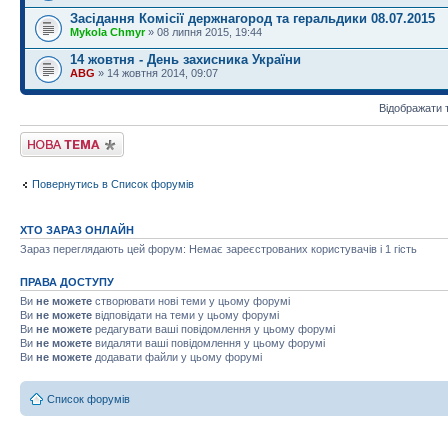
Засідання Комісії держнагород та геральдики 08.07.2015
Mykola Chmyr
» 08 липня 2015, 19:44
14 жовтня - День захисника України
ABG
» 14 жовтня 2014, 09:07
Відображати 
Створити нову тему
Повернутись в Список форумів
ХТО ЗАРАЗ ОНЛАЙН
Зараз переглядають цей форум: Немає зареєстрованих користувачів і 1 гість
ПРАВА ДОСТУПУ
Ви
не можете
створювати нові теми у цьому форумі
Ви
не можете
відповідати на теми у цьому форумі
Ви
не можете
редагувати ваші повідомлення у цьому форумі
Ви
не можете
видаляти ваші повідомлення у цьому форумі
Ви
не можете
додавати файли у цьому форумі
Список форумів