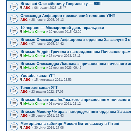
Віталієві Олексійовичу Гавриленку — 90!!!
ABG
» 06 грудня 2025, 15:47
Олександр Алфьоров призначений головою УІНП
ABG
» 28 червня 2025, 07:13
10 червня — Міжнародний день геральдики
Mykola Chmyr
» 10 червня 2015, 02:20
Вітаємо Олександра Алфьорова з орденом За заслуги 3 ст
ABG
» 07 червня 2025, 14:42
Вітаємо Андрія Гречила з нагородженням Почесною грам
Mykola Chmyr
» 17 грудня 2023, 17:11
Вітаємо Олександра Лєжнєва з присвоєнням почесного з
Mykola Chmyr
» 29 серпня 2023, 09:42
Youtube-канал УГТ
ABG
» 15 листопада 2021, 23:53
Телеграм-канал УГТ
ABG
» 23 травня 2022, 17:06
Вітаємо Валентина Ільїнського з присвоєнням почесного
Mykola Chmyr
» 01 грудня 2021, 21:12
Вітаємо Миколу Чмира з нагородженням орденом За заслу
ABG
» 25 серпня 2021, 16:43
Меморіальна таблиця Миколі Битинському в Літині
ABG
» 30 січня 2019, 17:08