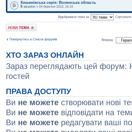
Кишинiвська серія: Волинська область
alyaskin
» 04 березня 2010, 16:16
Відображати теми за:
Сортувати
Створити нову тему
Повернутись в Список форумів
Вперед:
ХТО ЗАРАЗ ОНЛАЙН
Зараз переглядають цей форум: Н
гостей
ПРАВА ДОСТУПУ
Ви
не можете
створювати нові т
Ви
не можете
відповідати на тем
Ви
не можете
редагувати ваші п