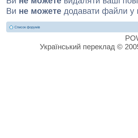
Ви
не можете
видаляти ваші пов
Ви
не можете
додавати файли у 
Список форумів
PO
Український переклад © 20