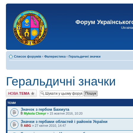
Форум Українськог
Ukraini
Список форумів
‹
Фалеристика
‹
Геральдичні значки
Геральдичні значки
Створити нову тему
ТЕМИ
Значок з гербом Бахмута
Mykola Chmyr
» 15 жовтня 2016, 10:20
Значки з гербами областей і районів України
ABG
» 27 квітня 2010, 14:47