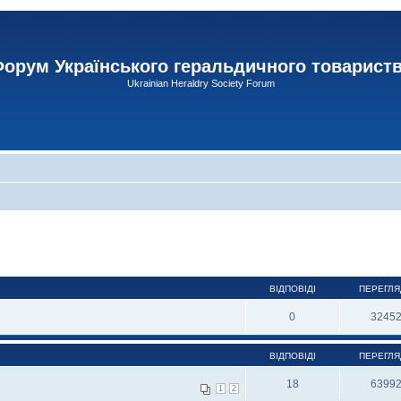
орум Українського геральдичного товарист
Ukrainian Heraldry Society Forum
ВІДПОВІДІ
ПЕРЕГЛЯ
0
3245
ВІДПОВІДІ
ПЕРЕГЛЯ
18
6399
1
2