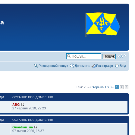
ва
Розширений пошук
Допомога
Реєстрація
Вхід
Тем: 75 •
Сторінка
1
з
3
•
1
2
3
ДИ
ОСТАННЄ ПОВІДОМЛЕННЯ
ABG
2
27 червня 2010, 22:23
ДИ
ОСТАННЄ ПОВІДОМЛЕННЯ
Guardian_ua
2
07 липня 2026, 18:37