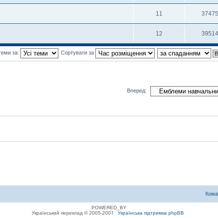
11
3747
12
3951
теми за:
Сортувати за
Вперед:
Кома
POWERED_BY
Український переклад © 2005-2007
Українська підтримка phpBB