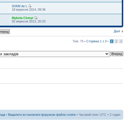
SVKM de L
5
18 вересня 2014, 09:36
Mykola Chmyr
4
02 вересня 2013, 20:33
Далі
Тем: 75 •
Сторінка
1
з
3
•
1
2
3
нда
•
Видалити встановлені форумом файли cookie
• Часовий пояс UTC + 2 годин