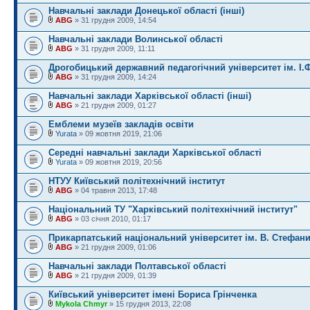
Навчальні заклади Донецької області (інші)
ABG
» 31 грудня 2009, 14:54
Навчальні заклади Волинської області
ABG
» 31 грудня 2009, 11:11
Дрогобицький державний педагогічний університет ім. І.
ABG
» 31 грудня 2009, 14:24
Навчальні заклади Харківської області (інші)
ABG
» 21 грудня 2009, 01:27
Емблеми музеїв закладів освіти
Yurata
» 09 жовтня 2019, 21:06
Середні навчальні заклади Харківської області
Yurata
» 09 жовтня 2019, 20:56
НТУУ Київський політехнічний інститут
ABG
» 04 травня 2013, 17:48
Національний ТУ "Харківський політехнічний інститут"
ABG
» 03 січня 2010, 01:17
Прикарпатський національний університет ім. В. Стефан
ABG
» 21 грудня 2009, 01:06
Навчальні заклади Полтавської області
ABG
» 21 грудня 2009, 01:39
Київський університет імені Бориса Грінченка
Mykola Chmyr
» 15 грудня 2013, 22:08