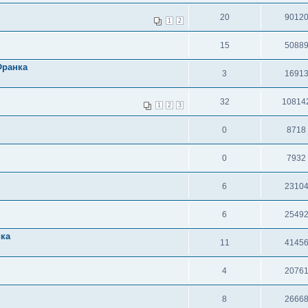
20
9012
1
2
15
5088
Франка
3
1691
32
10814
1
2
3
0
8718
0
7932
6
2310
6
2549
ика
11
4145
4
2076
8
2666