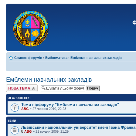
Ф
Список форумів
‹
Емблематика
‹
Емблеми навчальних закладів
Емблеми навчальних закладів
Створити нову тему
ОГОЛОШЕННЯ
Теми підфоруму "Емблеми навчальних закладів"
ABG
» 27 червня 2010, 22:23
ТЕМИ
Львівський національний університет імені Івана Франка
ABG
» 21 грудня 2009, 21:29