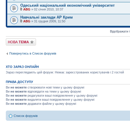
Одеський національний економічний університет
ABG
» 02 січня 2010, 10:37
Навчальні заклади АР Крим
ABG
» 31 грудня 2009, 11:50
Відображати 
Створити нову тему
Повернутись в Список форумів
ХТО ЗАРАЗ ОНЛАЙН
Зараз переглядають цей форум: Немає зареєстрованих користувачів і 2 гостей
ПРАВА ДОСТУПУ
Ви
не можете
створювати нові теми у цьому форумі
Ви
не можете
відповідати на теми у цьому форумі
Ви
не можете
редагувати ваші повідомлення у цьому форумі
Ви
не можете
видаляти ваші повідомлення у цьому форумі
Ви
не можете
додавати файли у цьому форумі
Список форумів