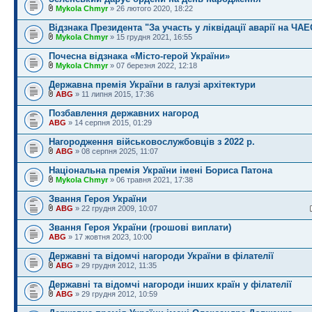
Mykola Chmyr
» 26 лютого 2020, 18:22
Відзнака Президента "За участь у ліквідації аварії на ЧАЕ
Mykola Chmyr
» 15 грудня 2021, 16:55
Почесна відзнака «Місто-герой України»
Mykola Chmyr
» 07 березня 2022, 12:18
Державна премія України в галузі архітектури
ABG
» 11 липня 2015, 17:36
Позбавлення державних нагород
ABG
» 14 серпня 2015, 01:29
Нагородження військовослужбовців з 2022 р.
ABG
» 08 серпня 2025, 11:07
Національна премія України імені Бориса Патона
Mykola Chmyr
» 06 травня 2021, 17:38
Звання Героя України
ABG
» 22 грудня 2009, 10:07
Звання Героя України (грошові виплати)
ABG
» 17 жовтня 2023, 10:00
Державні та відомчі нагороди України в філателії
ABG
» 29 грудня 2012, 11:35
Державні та відомчі нагороди інших країн у філателії
ABG
» 29 грудня 2012, 10:59