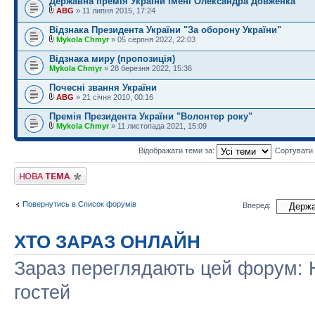
Державна премія України імені Олександра Довженка
ABG
» 11 липня 2015, 17:24
Відзнака Президента України "За оборону України"
Mykola Chmyr
» 05 серпня 2022, 22:03
Відзнака миру (пропозиція)
Mykola Chmyr
» 28 березня 2022, 15:36
Почесні звання України
ABG
» 21 січня 2010, 00:16
Премія Президента України "Волонтер року"
Mykola Chmyr
» 11 листопада 2021, 15:09
Відображати теми за:
Сортувати
Створити нову тему
Повернутись в Список форумів
Вперед:
ХТО ЗАРАЗ ОНЛАЙН
Зараз переглядають цей форум: Н
гостей