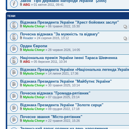
Закон "Про державні нагороди України" (2000)
ABG
» 01 квітня 2011, 09:41
ТЕМИ
Відзнака Президента України "Хрест бойових заслуг"
Mykola Chmyr
» 06 травня 2022, 15:30
Почесна відзнака "За мужність та відвагу"
Reader
» 24 серпня 2015, 13:12
Орден Європи
Mykola Chmyr
» 28 червня 2026, 14:05
Національна премія України імені Тараса Шевченка
ABG
» 05 березня 2011, 10:34
Відзнака Президента України «Національна легенда Украї
Mykola Chmyr
» 14 липня 2021, 17:36
Відзнака Президента України "Майбутнє України"
Mykola Chmyr
» 30 травня 2025, 10:14
Почесна відзнака "Громада-рятівник"
Mykola Chmyr
» 07 грудня 2025, 23:14
Відзнака Президента України "Золоте серце"
Mykola Chmyr
» 09 грудня 2022, 17:18
Почесне звання "Місто-рятівник"
Mykola Chmyr
» 22 травня 2022, 15:26
Зеленський дарує ордени на день народження