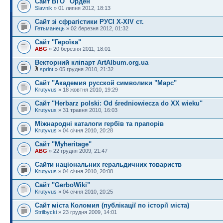
Сайт ВТО "Орден"
Slavnik
» 01 липня 2012, 18:13
Сайт зі сфрагістики РУСІ X-XIV ст.
Гетьманець
» 02 березня 2012, 01:32
Сайт "Героїка"
ABG
» 20 березня 2011, 18:01
Векторний кліпарт ArtAlbum.org.ua
sprint
» 05 грудня 2010, 21:32
Сайт "Академия русской символики "Марс"
Krutyvus
» 18 жовтня 2010, 19:29
Сайт "Herbarz polski: Od średniowiecza do XX wieku"
Krutyvus
» 31 травня 2010, 16:03
Міжнародні каталоги гербів та прапорів
Krutyvus
» 04 січня 2010, 20:28
Сайт "Myheritage"
ABG
» 22 грудня 2009, 21:47
Сайти національних геральдичних товариств
Krutyvus
» 04 січня 2010, 20:08
Сайт "GerboWiki"
Krutyvus
» 04 січня 2010, 20:25
Сайт міста Коломия (публікації по історії міста)
Strilbycki
» 23 грудня 2009, 14:01