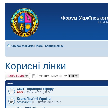
Форум Українськог
Ukraini
Список форумів
‹
Різне
‹
Корисні лінки
Корисні лінки
Створити нову тему
ТЕМИ
Сайт "Територія терору"
ABG
» 02 квітня 2013, 10:58
Книга Пам'яті України
Annetta1234
» 10 грудня 2012, 13:27