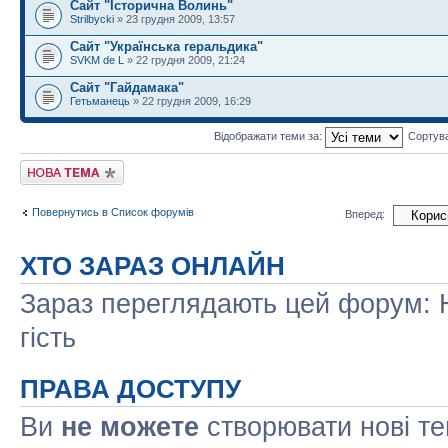
Сайт "Історична Волинь"
Strilbycki
» 23 грудня 2009, 13:57
Сайт "Українська геральдика"
SVKM de L
» 22 грудня 2009, 21:24
Сайт "Гайдамака"
Гетьманець
» 22 грудня 2009, 16:29
Відображати теми за:
Сортув
Створити нову тему
Повернутись в Список форумів
Вперед:
ХТО ЗАРАЗ ОНЛАЙН
Зараз переглядають цей форум: Н
гість
ПРАВА ДОСТУПУ
Ви
не можете
створювати нові т