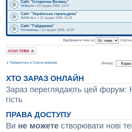
Сайт "Історична Волинь"
Strilbycki
» 23 грудня 2009, 13:57
Сайт "Українська геральдика"
SVKM de L
» 22 грудня 2009, 21:24
Сайт "Гайдамака"
Гетьманець
» 22 грудня 2009, 16:29
Відображати теми за:
Сортув
Створити нову тему
Повернутись в Список форумів
Вперед:
ХТО ЗАРАЗ ОНЛАЙН
Зараз переглядають цей форум: Н
гість
ПРАВА ДОСТУПУ
Ви
не можете
створювати нові т