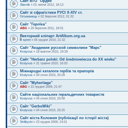
Сайт ВТО "Орден"
Slavnik
» 01 липня 2012, 18:13
Сайт зі сфрагістики РУСІ X-XIV ст.
Гетьманець
» 02 березня 2012, 01:32
Сайт "Героїка"
ABG
» 20 березня 2011, 18:01
Векторний кліпарт ArtAlbum.org.ua
sprint
» 05 грудня 2010, 21:32
Сайт "Академия русской символики "Марс"
Krutyvus
» 18 жовтня 2010, 19:29
Сайт "Herbarz polski: Od średniowiecza do XX wieku"
Krutyvus
» 31 травня 2010, 16:03
Міжнародні каталоги гербів та прапорів
Krutyvus
» 04 січня 2010, 20:28
Сайт "Myheritage"
ABG
» 22 грудня 2009, 21:47
Сайти національних геральдичних товариств
Krutyvus
» 04 січня 2010, 20:08
Сайт "GerboWiki"
Krutyvus
» 04 січня 2010, 20:25
Сайт міста Коломия (публікації по історії міста)
Strilbycki
» 23 грудня 2009, 14:01