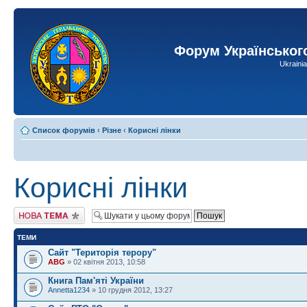
Форум Українськог
Ukraini
Список форумів
‹
Різне
‹
Корисні лінки
Корисні лінки
Створити нову тему
ТЕМИ
Сайт "Територія терору"
ABG
» 02 квітня 2013, 10:58
Книга Пам'яті України
Annetta1234
» 10 грудня 2012, 13:27