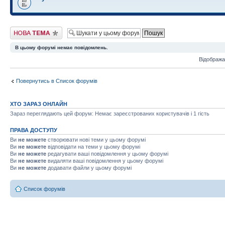
Створити нову тему
В цьому форумі немає повідомлень.
Відобража
Повернутись в Список форумів
ХТО ЗАРАЗ ОНЛАЙН
Зараз переглядають цей форум: Немає зареєстрованих користувачів і 1 гість
ПРАВА ДОСТУПУ
Ви
не можете
створювати нові теми у цьому форумі
Ви
не можете
відповідати на теми у цьому форумі
Ви
не можете
редагувати ваші повідомлення у цьому форумі
Ви
не можете
видаляти ваші повідомлення у цьому форумі
Ви
не можете
додавати файли у цьому форумі
Список форумів