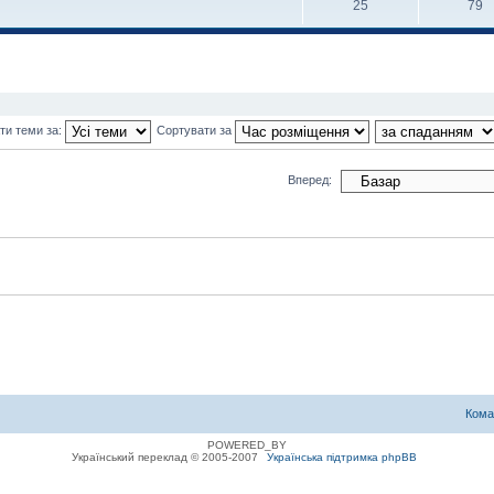
25
79
ти теми за:
Сортувати за
Вперед:
Кома
POWERED_BY
Український переклад © 2005-2007
Українська підтримка phpBB