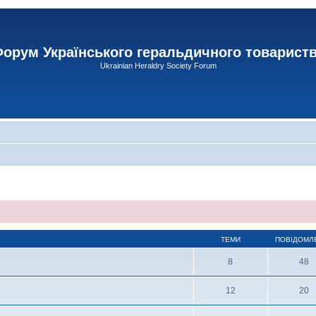
орум Українського геральдичного товарист
Ukrainian Heraldry Society Forum
ТЕМИ
ПОВІДОМЛ
8
48
12
20