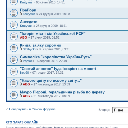
Krutyvus
» 05 січня 2010, 14:51
ПраПори
Krutyvus
» 24 грудня 2009, 18:08
Анекдоти
Krutyvus
» 25 грудня 2009, 10:11
"Історія міст і сіл Української РСР"
ABG
» 17 січня 2019, 01:52
Книга, за яку соромно
Strilbycki
» 05 серпня 2011, 09:13
Символіка "королівства Україна-Русь"
Ігор90
» 16 серпня 2013, 22:49
"Святий апостол" Іуда Іскаріот на монеті
Ігор90
» 07 грудня 2017, 14:31
"Нашого цвіту по всьому світу..."
ABG
» 17 листопада 2017, 13:39
Мауро П'єроні, геральдична різьба по дереву
ABG
» 21 листопада 2017, 08:09
Повернутись в Список форумів
Вперед:
ХТО ЗАРАЗ ОНЛАЙН
Зараз переглядають цей форум: Немає зареєстрованих користувачів і 1 гість