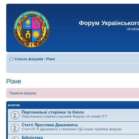
Форум Українськог
Ukraini
Список форумів
‹
Різне
Різне
Правила форуму
ФОРУМ
Персональні сторінки та блоги
Персональні сторінки учасників Форуму та членів УГТ
Статті Ярослава Дашкевича
Статті Я. Р. Дашкевича з тематики СІД і інших проблем форуму
Бібліотека