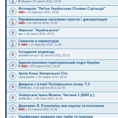
Ulyana
» 07 квітня 2012, 14:19
Фотоархів "Леґіон Українських Січових Стрільців"
ABG
» 15 березня 2025, 12:55
Перейменування населених пунктів / декомунізація
ABG
» 04 лютого 2016, 21:59
Навколо "Україна-росія"
iqor
» 01 квітня 2024, 20:15
Символи в карикатурах
ABG
» 21 березня 2012, 21:48
Складання родоводу
archives.kh.ua
» 02 лютого 2012, 23:13
Адміністративно-територіальний поділ України
ABG
» 03 травня 2010, 10:15
Архів Коша Запорозької Січі
Lisnychenko
» 28 травня 2010, 09:22
Джерела з історії Полтавського полку. Т.3
SVKM de L
» 16 жовтня 2013, 21:09
Універсали Івана Мазепи. Частина 1 (2002 р.)
SVKM de L
» 05 січня 2016, 16:18
Дашкевич Я. Етноніміка між наукою та політикою
ABG
» 21 серпня 2022, 07:44
Оцифровані видання про герби та прапори