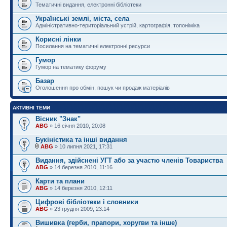
Тематичні видання, електронні бібліотеки
Українські землі, міста, села
Адміністративно-територіальний устрій, картографія, топоніміка
Корисні лінки
Посилання на тематичні електронні ресурси
Гумор
Гумор на тематику форуму
Базар
Оголошення про обмін, пошук чи продаж матеріалів
АКТИВНІ ТЕМИ
Вісник "Знак"
ABG
» 16 січня 2010, 20:08
Букіністика та інші видання
ABG
» 10 липня 2021, 17:31
Видання, здійснені УГТ або за участю членів Товариства
ABG
» 14 березня 2010, 11:16
Карти та плани
ABG
» 14 березня 2010, 12:11
Цифрові бібліотеки і словники
ABG
» 23 грудня 2009, 23:14
Вишивка (герби, прапори, хоругви та інше)