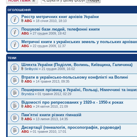
ОГОЛОШЕННЯ
Реєстр метричних книг архівів України
ABG
» 18 січня 2010, 18:10
Пошукові бази людей, телефонні книги
ABG
» 27 грудня 2009, 19:42
Метричні книги з українських земель у польських архівах
ABG
» 22 грудня 2009, 11:37
ТЕМИ
Шляхта Украïни (Поділля, Волинь, Київщина, Галичина)
Strilbycki
» 21 грудня 2009, 16:02
Втрати в українсько-польському конфлікті на Волині
ABG
» 14 травня 2013, 09:35
Поширення прізвищ в Україні, Польщі, Німеччині та інши
Bryndza
» 01 травня 2012, 02:29
Відомості про репресованих у 1920-х - 1950-х роках
ABG
» 24 квітня 2010, 21:09
Пам'ятні книги різних гімназій
ABG
» 13 липня 2013, 14:35
Дисертації (генеалогія, просопографія, родоводи)
ABG
» 01 травня 2010, 17:01