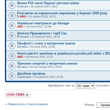
Вояки РІА часів Першої світової війни
Krutyvus
» 02 серпня 2017, 18:27
Розстріли на карпатських перевалах у березні 1939 року
ABG
» 19 травня 2013, 18:13
Українські іммігранти до Канади
ABG
» 10 січня 2017, 15:48
Шляхта Прикарпаття / герб Сас
Smutok
» 22 березня 2011, 19:28
Професії і стани у метричних книгах
Bryndza
» 23 січня 2016, 23:26
Книга пам'яті загиблих в українсько-російській війні з 20
ABG
» 09 лютого 2015, 22:22
Причини смертей у метричних книгах
Bryndza
» 09 листопада 2013, 09:52
Датабаза прізвищ
maybe.tatar
» 23 вересня 2013, 21:55
Відображати теми за:
Сортувати
Створити нову тему
Повернутись в Список форумів
Вперед: