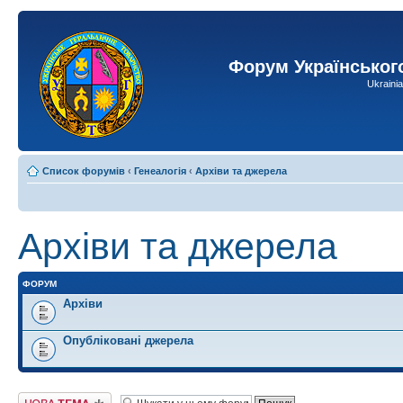
Форум Українськог
Ukraini
Список форумів
‹
Генеалогія
‹
Архіви та джерела
Архіви та джерела
ФОРУМ
Архіви
Опубліковані джерела
Створити нову тему