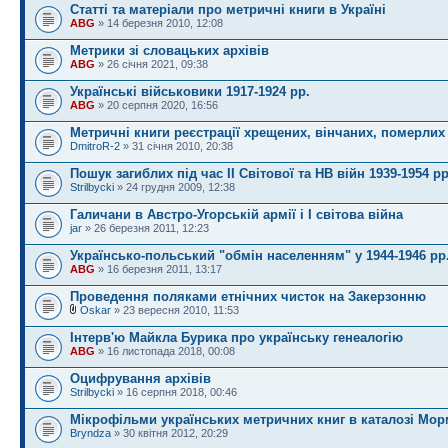
Статті та матеріали про метричні книги в Україні
ABG
» 14 березня 2010, 12:08
Метрики зі словацьких архівів
ABG
» 26 січня 2021, 09:38
Українські військовики 1917-1924 рр.
ABG
» 20 серпня 2020, 16:56
Метричні книги реєстрації хрещених, вінчаних, померлих 
DmitroR-2
» 31 січня 2010, 20:38
Пошук загиблих під час ІІ Світової та НВ війн 1939-1954 рр
Strilbycki
» 24 грудня 2009, 12:38
Галичани в Австро-Угорській армії і I світова війна
jar
» 26 березня 2011, 12:23
Українсько-польський "обмін населенням" у 1944-1946 рр
ABG
» 16 березня 2011, 13:17
Проведення поляками етнічних чисток на Закерзонню
Oskar
» 23 вересня 2010, 11:53
Інтерв'ю Майкла Бурика про українську генеалогію
ABG
» 16 листопада 2018, 00:08
Оцифрування архівів
Strilbycki
» 16 серпня 2018, 00:46
Мікрофільми українських метричних книг в каталозі Мор
Bryndza
» 30 квітня 2012, 20:29