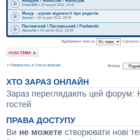
Мандзяк / Mandziak / Mandzyak
ОлексійМ
» 29 грудня 2011, 23:41
Мазур - шукаю відомості про родичів
Данери
» 18 грудня 2013, 00:08
Паславский / Паславський / Pasławski
Alexashik
» 02 квітня 2012, 19:29
Відображати теми за:
Сортувати
Створити нову тему
Повернутись в Список форумів
Вперед:
ХТО ЗАРАЗ ОНЛАЙН
Зараз переглядають цей форум: Н
гостей
ПРАВА ДОСТУПУ
Ви
не можете
створювати нові т