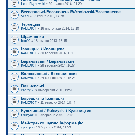
Lech Piątkowski
» 29 травня 2016, 01:20
Веселовські/Весоловські/Wesolowski/Веселовские
Vesel
» 03 квітня 2011, 14:28
Терлецькi
КАМЕЛОТ
» 16 листопада 2014, 12:10
Шрамченки
Ігор90
» 18 грудня 2013, 18:45
Iваницькi / Иваницкие
КАМЕЛОТ
» 30 вересня 2014, 11:16
Барановські / Барановские
КАМЕЛОТ
» 28 вересня 2014, 10:54
Волошинські / Волошинские
КАМЕЛОТ
» 24 вересня 2014, 15:24
Вишневські
cherry59
» 04 березня 2011, 19:51
Борецькi та Iваницькi
КАМЕЛОТ
» 11 вересня 2014, 10:44
Кульчицькі / Kulczycki / Кульчицкие
Strilbycki
» 10 вересня 2010, 12:18
Майстренко шукаю інформацію
Дмитро
» 13 березня 2014, 11:59