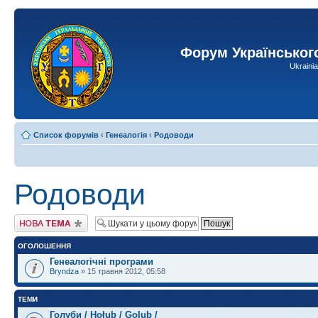
Форум Українськог
Ukraini
Список форумів
‹
Генеалогія
‹
Родоводи
Родоводи
Створити нову тему
ОГОЛОШЕННЯ
Генеалогічні програми
Bryndza
» 15 травня 2012, 05:58
ТЕМИ
Голуби / Hołub / Golub /