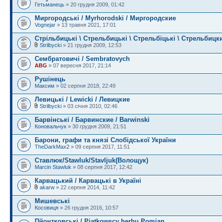
Гетьманець
» 20 грудня 2009, 01:42
Миргородські / Myrhorodski / Миргородские
Vognejar
» 13 травня 2021, 17:01
Стрільбицькі \ Стрельбицькі \ Стрельбіцькі \ Стрельбицки
Strilbycki
» 21 грудня 2009, 12:53
Сембратовичі / Sembratovych
ABG
» 07 вересня 2017, 21:14
Рушінець
Максим
» 02 серпня 2018, 22:49
Левицькі / Lewicki / Левицкие
Strilbycki
» 03 січня 2010, 02:46
Барвінські / Барвинские / Barwinski
Коновальчук
» 30 грудня 2009, 21:51
Барони, графи та князі Слобідської України
TheDarkMax2
» 09 серпня 2017, 11:51
Ставлюк/Stawluk/Stavljuk(Волощук)
Marcin Stawluk
» 08 серпня 2017, 12:42
Карвацький / Карвацькі в Україні
akarw
» 22 серпня 2014, 11:42
Мишевські
Косовиця
» 26 грудня 2016, 10:57
Пйонтковські / Piątkowscy herbu Pomian