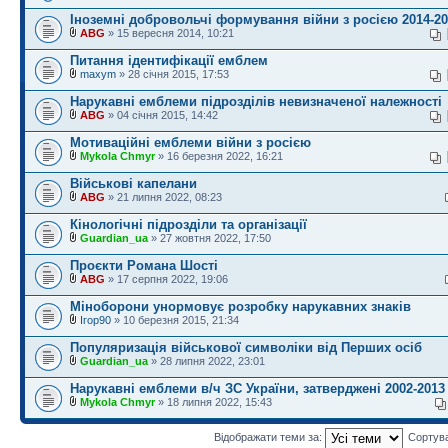
Іноземні добровольчі формування війни з росією 2014-20
ABG
» 15 вересня 2014, 10:21
Питання ідентифікації емблем
maxym
» 28 січня 2015, 17:53
Нарукавні емблеми підрозділів невизначеної належності
ABG
» 04 січня 2015, 14:42
Мотиваційні емблеми війни з росією
Mykola Chmyr
» 16 березня 2022, 16:21
Військові капелани
ABG
» 21 липня 2022, 08:23
Кінологічні підрозділи та організації
Guardian_ua
» 27 жовтня 2022, 17:50
Проєкти Романа Шості
ABG
» 17 серпня 2022, 19:06
Міноборони унормовує розробку нарукавних знаків
Ігор90
» 10 березня 2015, 21:34
Популяризація військової символіки від Перших осіб
Guardian_ua
» 28 липня 2022, 23:01
Нарукавні емблеми в/ч ЗС України, затверджені 2002-2013
Mykola Chmyr
» 18 липня 2022, 15:43
Відображати теми за:
Сортув