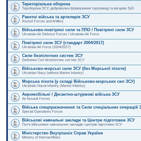
Територіальна оборона
Тероборона ЗСУ, добровольчі формування тергромад та місцева ТрО
Ракетні війська та артилерія ЗСУ
Rocket Forces and Artillery
Військово-повітряні сили та ППО / Повітряні сили ЗСУ
Ukrainian Air Defence Forces / Ukrainian Air Force
Повітряні сили ЗСУ (стандарт 2004/2017)
Ukrainian Air Force (2004/2017)
Сили безпілотних систем ЗСУ
Емблеми Сил безпілотних систем ЗСУ
Військово-морські сили ЗСУ (без Морської піхоти)
Ukrainian Navy (without Marine Infantry)
Морська піхота (у складі Військово-морських сил ЗСУ)
Ukrainian Naval Infantry (Marine Infantry)
Аеромобільні / Десантно-штурмові війська ЗСУ
Air Assault Forces
Війська спецпризначення та Сили спеціальних операцій 
Special Operations Forces
Військові навчальні заклади та Центри підготовки ЗСУ
Патчі військових навчальних закладів і центрів підготовки ЗСУ
Міністерство Внутрішніх Справ України
Ministry of Internal Affairs