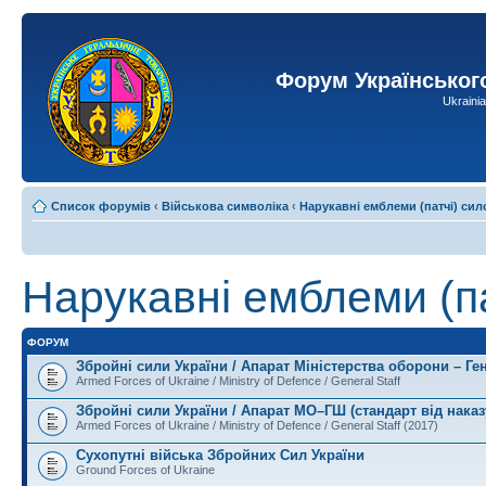
Форум Українськог
Ukraini
Список форумів
‹
Військова символіка
‹
Нарукавні емблеми (патчі) сил
Нарукавні емблеми (па
ФОРУМ
Збройні сили України / Апарат Міністерства оборони – Ге
Armed Forces of Ukraine / Ministry of Defence / General Staff
Збройні сили України / Апарат МО–ГШ (стандарт від наказ
Armed Forces of Ukraine / Ministry of Defence / General Staff (2017)
Сухопутні війська Збройних Сил України
Ground Forces of Ukraine