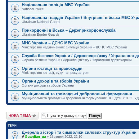
Національна поліція МВС України
National Police
Національна гвардія України / Внутрішні війська МВС Укр
Ukrainian National Guard
Прикордонні війська – Держприкордонслужба
Ukrainian Border Guards
МНС України – ДСНС МВС України
Міністерство надзвичайних ситуацій України – ДСНС МВС України
Служба безпеки України / Держспецзв'язку / Управління 
Служба безпеки України / Держспецзв'язку / Управління держохорони
Органи юстиції та правосуддя
Міністерство юстиції, суди та прокуратури
Органи доходів та зборів України
Органи доходів та зборів України
Муніципальні та громадські добровольчі формування
Муніципальні та громадські добровольчі формування: ПС, ДУК, УНСО, УД
Створити нову тему
ТЕМИ
Джерела з історії та символіки силових структур України
Guardian_ua
» 28 липня 2022, 22:10