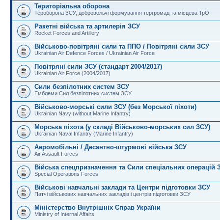
Територіальна оборона
Тероборона ЗСУ, добровольчі формування тергромад та місцева ТрО
Ракетні війська та артилерія ЗСУ
Rocket Forces and Artillery
Військово-повітряні сили та ППО / Повітряні сили ЗСУ
Ukrainian Air Defence Forces / Ukrainian Air Force
Повітряні сили ЗСУ (стандарт 2004/2017)
Ukrainian Air Force (2004/2017)
Сили безпілотних систем ЗСУ
Емблеми Сил безпілотних систем ЗСУ
Військово-морські сили ЗСУ (без Морської піхоти)
Ukrainian Navy (without Marine Infantry)
Морська піхота (у складі Військово-морських сил ЗСУ)
Ukrainian Naval Infantry (Marine Infantry)
Аеромобільні / Десантно-штурмові війська ЗСУ
Air Assault Forces
Війська спецпризначення та Сили спеціальних операцій 
Special Operations Forces
Військові навчальні заклади та Центри підготовки ЗСУ
Патчі військових навчальних закладів і центрів підготовки ЗСУ
Міністерство Внутрішніх Справ України
Ministry of Internal Affairs