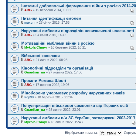
Іноземні добровольчі формування війни з росією 2014-20
ABG
» 15 вересня 2014, 10:21
Питання ідентифікації емблем
maxym
» 28 січня 2015, 17:53
Нарукавні емблеми підрозділів невизначеної належності
ABG
» 04 січня 2015, 14:42
Мотиваційні емблеми війни з росією
Mykola Chmyr
» 16 березня 2022, 16:21
Військові капелани
ABG
» 21 липня 2022, 08:23
Кінологічні підрозділи та організації
Guardian_ua
» 27 жовтня 2022, 17:50
Проєкти Романа Шості
ABG
» 17 серпня 2022, 19:06
Міноборони унормовує розробку нарукавних знаків
Ігор90
» 10 березня 2015, 21:34
Популяризація військової символіки від Перших осіб
Guardian_ua
» 28 липня 2022, 23:01
Нарукавні емблеми в/ч ЗС України, затверджені 2002-2013
Mykola Chmyr
» 18 липня 2022, 15:43
Відображати теми за:
Сортув