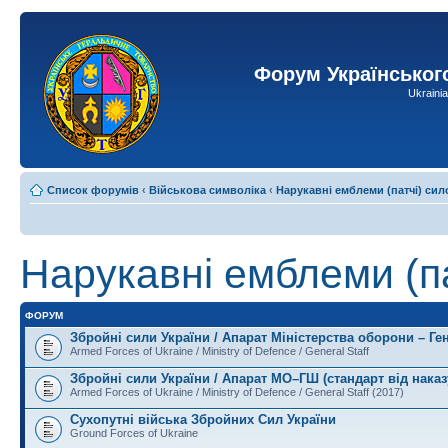
Форум Українськог
Ukraini
Список форумів
‹
Військова символіка
‹
Нарукавні емблеми (патчі) сил
Нарукавні емблеми (па
ФОРУМ
Збройні сили України / Апарат Міністерства оборони – Ге
Armed Forces of Ukraine / Ministry of Defence / General Staff
Збройні сили України / Апарат МО–ГШ (стандарт від наказ
Armed Forces of Ukraine / Ministry of Defence / General Staff (2017)
Сухопутні війська Збройних Сил України
Ground Forces of Ukraine