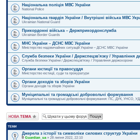
Національна поліція МВС України
National Police
Національна гвардія України / Внутрішні війська МВС Укр
Ukrainian National Guard
Прикордонні війська – Держприкордонслужба
Ukrainian Border Guards
МНС України – ДСНС МВС України
Міністерство надзвичайних ситуацій України – ДСНС МВС України
Служба безпеки України / Держспецзв'язку / Управління 
Служба безпеки України / Держспецзв'язку / Управління держохорони
Органи юстиції та правосуддя
Міністерство юстиції, суди та прокуратури
Органи доходів та зборів України
Органи доходів та зборів України
Муніципальні та громадські добровольчі формування
Муніципальні та громадські добровольчі формування: ПС, ДУК, УНСО, УД
Створити нову тему
ТЕМИ
Джерела з історії та символіки силових структур України
Guardian_ua
» 28 липня 2022, 22:10