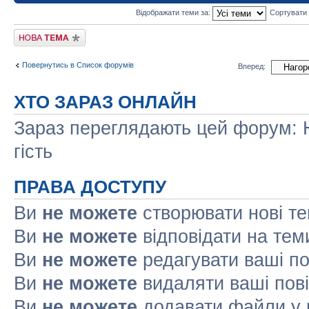
Відображати теми за:
Сортувати
Створити нову тему
Повернутись в Список форумів
Вперед:
ХТО ЗАРАЗ ОНЛАЙН
Зараз переглядають цей форум: Н
гість
ПРАВА ДОСТУПУ
Ви
не можете
створювати нові т
Ви
не можете
відповідати на тем
Ви
не можете
редагувати ваші п
Ви
не можете
видаляти ваші пов
Ви
не можете
додавати файли у 