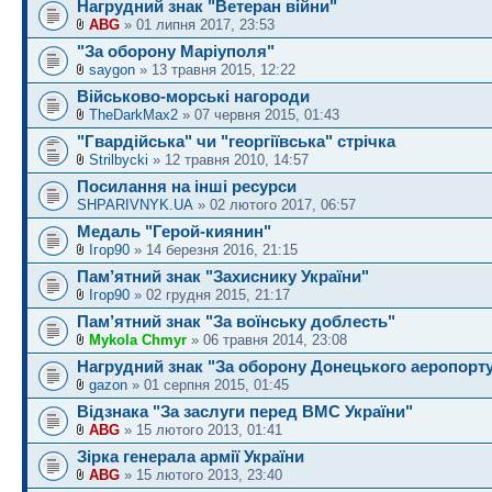
Нагрудний знак "Ветеран війни"
ABG
» 01 липня 2017, 23:53
"За оборону Маріуполя"
saygon
» 13 травня 2015, 12:22
Військово-морські нагороди
TheDarkMax2
» 07 червня 2015, 01:43
"Гвардійська" чи "георгіївська" стрічка
Strilbycki
» 12 травня 2010, 14:57
Посилання на інші ресурси
SHPARIVNYK.UA
» 02 лютого 2017, 06:57
Медаль "Герой-киянин"
Ігор90
» 14 березня 2016, 21:15
Пам’ятний знак "Захиснику України"
Ігор90
» 02 грудня 2015, 21:17
Пам’ятний знак "За воїнську доблесть"
Mykola Chmyr
» 06 травня 2014, 23:08
Нагрудний знак "За оборону Донецького аеропорт
gazon
» 01 серпня 2015, 01:45
Відзнака "За заслуги перед ВМС України"
ABG
» 15 лютого 2013, 01:41
Зірка генерала армії України
ABG
» 15 лютого 2013, 23:40