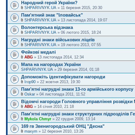
Народний герой України?
SHPARIVNYK.UA
» 11 березня 2015, 20:30
Пам'ятний знак "Іловайськ"
SHPARIVNYK.UA
» 13 листопада 2014, 19:07
Волонтерська відзнака
SHPARIVNYK.UA
» 06 лютого 2015, 18:24
Нагрудні знаки військових ліцеїв
SHPARIVNYK.UA
» 19 лютого 2013, 07:55
Фейкові медалі
ABG
» 13 листопада 2014, 12:34
Мапа на нагородах України
SHPARIVNYK.UA
» 29 березня 2014, 01:18
Допоможіть ідентифікувати нагороди
Ігор90
» 22 жовтня 2013, 19:30
Пам’ятні нагрудні знаки 13-го армійського корпусу
Oskar
» 04 листопада 2011, 11:52
Відомчі нагороди Головного управління розвідки 
ABG
» 14 січня 2010, 21:18
Пам'ятні нагрудні знаки структурних підрозділів Г
Mykola Chmyr
» 22 грудня 2009, 13:14
169 гв Звенигородський ОНЦ "Десна"
maxym
» 12 березня 2010, 13:26