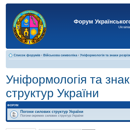
Форум Українськог
Ukraini
Список форумів
‹
Військова символіка
‹
Уніформологія та знаки розріз
Уніформологія та зна
структур України
ФОРУМ
Погони силових структур України
Погони окремих силових структур України