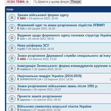
Створити нову тему
ТЕМИ
Зразки військової форми одягу
ABG
» 03 вересня 2023, 10:40
Формений одяг та знаки розрізнення ліцеїстів ЛПВФП
Solo
» 09 грудня 2024, 16:28
Видання щодо форменого одягу силових структур Україн
Solo
» 29 липня 2023, 08:35
Нова уніформа ЗСУ
Ігор90
» 09 липня 2016, 16:42
Знаки розрізення Державної служби спеціального зв’язку
ABG
» 14 жовтня 2019, 13:32
Інавгурація Зеленського: форма командувачів крупним 
realdozor
» 20 травня 2019, 20:14
Національна гвардія України (2014-2019)
SHPARIVNYK.UA
» 19 березня 2014, 18:30
Знаки розрізнення військових звань пiсля 1991 р.
Kwasura
» 18 серпня 2015, 23:37
Проекти знаків розрізнення
Царенко
» 12 жовтня 2011, 09:35
Військова символіка морської піхоти України
Kwasura
» 27 грудня 2013, 21:20