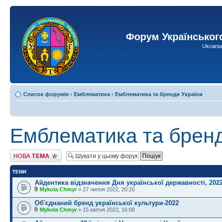
Форум Українськог
Ukraini
Список форумів
‹
Емблематика
‹
Емблематика та бренди України
Емблематика та бренд
Створити нову тему
ТЕМИ
Айдентика відзначення Дня української державності, 202
Mykola Chmyr
» 27 липня 2022, 20:20
Об'єднаний бренд української культури-2022
Mykola Chmyr
» 15 квітня 2022, 16:08