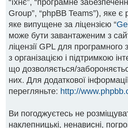
“їхнє”, “програмне забезпечен
Group”, “phpBB Teams”), яке є
яке випущене за ліцензією “
Ge
може бути завантаженим з са
ліцензії GPL для програмного 
з організацією і підтримкою інт
що дозволяється/забороняється
них. Для додаткової інформаці
перегляньте:
http://www.phpbb.
Ви погоджуєтесь не розміщуват
наклепницькі, ненависні, погро