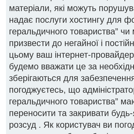
матеріали, які можуть порушува
надає послуги хостингу для ф
геральдичного товариства” чи 
призвести до негайної і постій
цьому ваш інтернет-провайдер
будемо вважати це за необхідн
зберігаються для забезпечення
погоджуєтесь, що адміністрато
геральдичного товариства” ма
переносити та закривати будь-я
розсуд . Як користувач ви пог