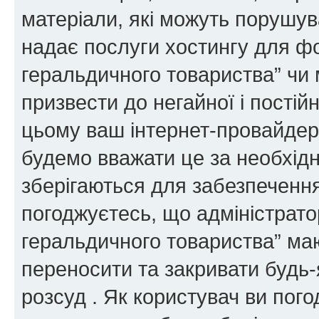
матеріали, які можуть порушува
надає послуги хостингу для ф
геральдичного товариства” чи 
призвести до негайної і постій
цьому ваш інтернет-провайдер
будемо вважати це за необхідн
зберігаються для забезпечення
погоджуєтесь, що адміністрато
геральдичного товариства” ма
переносити та закривати будь-я
розсуд . Як користувач ви пог