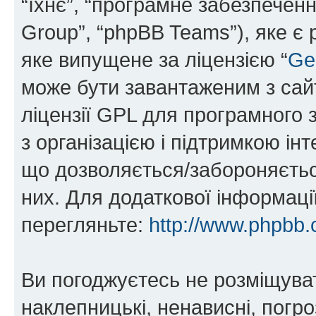
“їхнє”, “програмне забезпечен
Group”, “phpBB Teams”), яке є
яке випущене за ліцензією “
Ge
може бути завантаженим з са
ліцензії GPL для програмного 
з організацією і підтримкою інт
що дозволяється/забороняється
них. Для додаткової інформаці
перегляньте:
http://www.phpbb.
Ви погоджуєтесь не розміщуват
наклепницькі, ненависні, погро