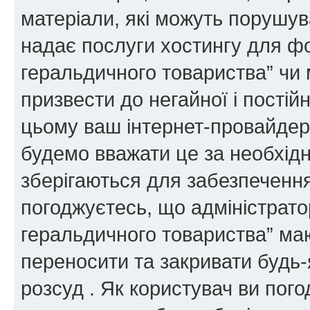
матеріали, які можуть порушува
надає послуги хостингу для ф
геральдичного товариства” чи 
призвести до негайної і постій
цьому ваш інтернет-провайдер
будемо вважати це за необхідн
зберігаються для забезпечення
погоджуєтесь, що адміністрато
геральдичного товариства” ма
переносити та закривати будь-я
розсуд . Як користувач ви пог