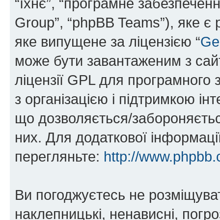
“їхнє”, “програмне забезпечен
Group”, “phpBB Teams”), яке є
яке випущене за ліцензією “
Ge
може бути завантаженим з са
ліцензії GPL для програмного 
з організацією і підтримкою інт
що дозволяється/забороняється
них. Для додаткової інформаці
перегляньте:
http://www.phpbb.
Ви погоджуєтесь не розміщуват
наклепницькі, ненависні, погро