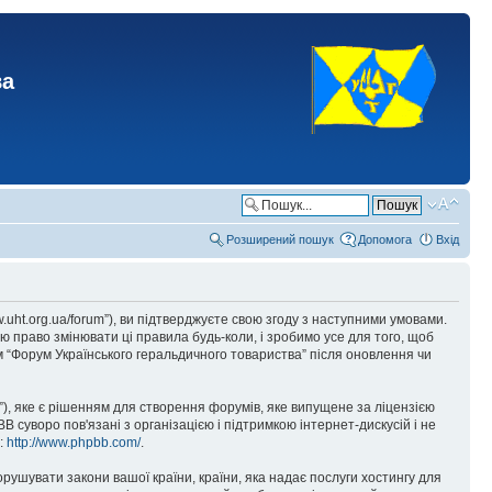
ва
Розширений пошук
Допомога
Вхід
.uht.org.ua/forum”), ви підтверджуєте свою згоду з наступними умовами.
ю право змінювати ці правила будь-коли, і зробимо усе для того, щоб
 “Форум Українського геральдичного товариства” після оновлення чи
), яке є рішенням для створення форумів, яке випущене за ліцензією
суворо пов'язані з організацією і підтримкою інтернет-дискусій і не
е:
http://www.phpbb.com/
.
орушувати закони вашої країни, країни, яка надає послуги хостингу для