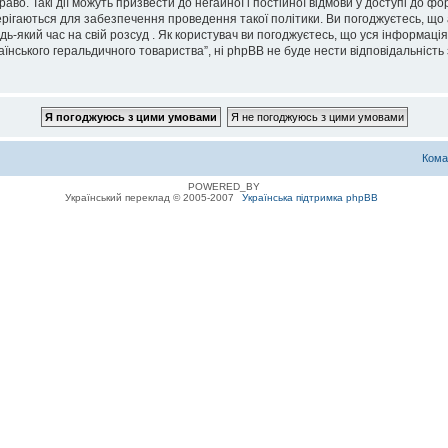
во. Такі дії можуть призвести до негайної і постійної відмови у доступі до 
ерігаються для забезпечення проведення такої політики. Ви погоджуєтесь, що
дь-який час на свій розсуд . Як користувач ви погоджуєтесь, що уся інформаці
їнського геральдичного товариства”, ні phpBB не буде нести відповідальність з
Кома
POWERED_BY
Український переклад © 2005-2007
Українська підтримка phpBB