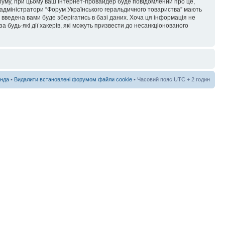
форуму, при цьому ваш інтернет-провайдер буде повідомлений про це,
 адміністратори “Форум Українського геральдичного товариства” мають
я введена вами буде зберігатись в базі даних. Хоча ця інформація не
а будь-які дії хакерів, які можуть призвести до несанкціонованого
нда
•
Видалити встановлені форумом файли cookie
• Часовий пояс UTC + 2 годин