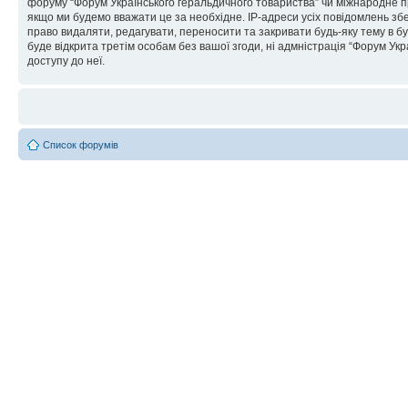
форуму “Форум Українського геральдичного товариства” чи міжнародне пра
якщо ми будемо вважати це за необхідне. IP-адреси усіх повідомлень зб
право видаляти, редагувати, переносити та закривати будь-яку тему в бу
буде відкрита третім особам без вашої згоди, ні адмністрація “Форум Укра
доступу до неї.
Список форумів