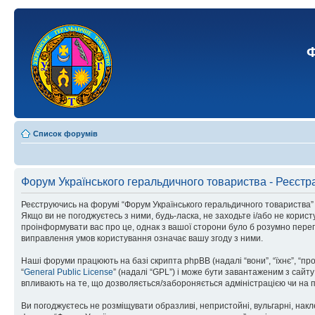
Ф
Список форумів
Форум Українського геральдичного товариства - Реєстр
Реєструючись на форумі “Форум Українського геральдичного товариства” (н
Якщо ви не погоджуєтесь з ними, будь-ласка, не заходьте і/або не корис
проінформувати вас про це, однак з вашої сторони було б розумно перег
виправлення умов користування означає вашу згоду з ними.
Наші форуми працюють на базі скрипта phpBB (надалі “вони”, “їхнє”, “п
“
General Public License
” (надалі “GPL”) і може бути завантаженим з сайт
впливають на те, що дозволяється/забороняється адміністрацією чи на п
Ви погоджуєтесь не розміщувати образливі, непристойні, вульгарні, накле