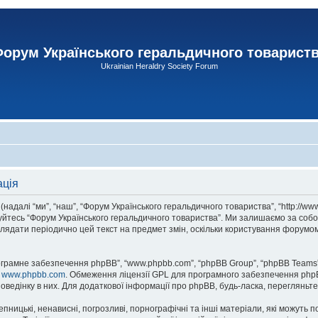
орум Українського геральдичного товарист
Ukrainian Heraldry Society Forum
ація
адалі “ми”, “наш”, “Форум Українського геральдичного товариства”, “http://www
туйтесь “Форум Українського геральдичного товариства”. Ми залишаємо за собо
лядати періодично цей текст на предмет змін, оскільки користування форумом
рограмне забезпечення phpBB”, “www.phpbb.com”, “phpBB Group”, “phpBB Teams”
у
www.phpbb.com
. Обмеження ліцензії GPL для програмного забезпечення phpBB 
оведінку в них. Для додаткової інформації про phpBB, будь-ласка, перегляньт
пницькі, ненависні, погрозливі, порнографічні та інші матеріали, які можуть п