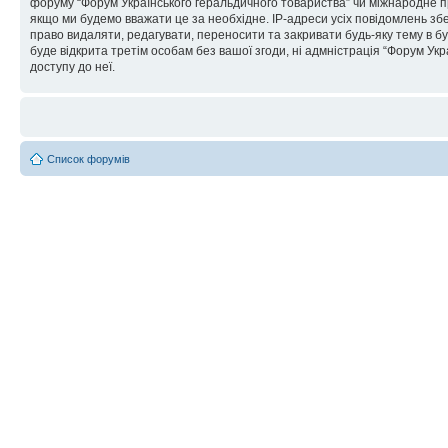
форуму “Форум Українського геральдичного товариства” чи міжнародне пра
якщо ми будемо вважати це за необхідне. IP-адреси усіх повідомлень зб
право видаляти, редагувати, переносити та закривати будь-яку тему в бу
буде відкрита третім особам без вашої згоди, ні адмністрація “Форум Укра
доступу до неї.
Список форумів