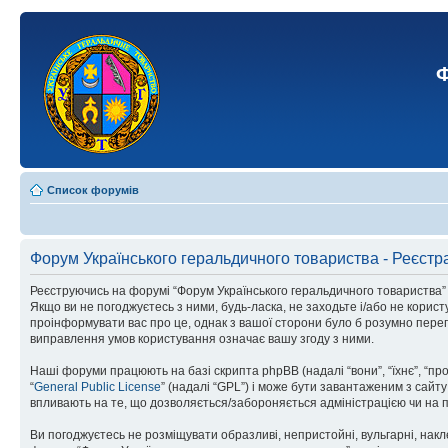
Ф
Список форумів
Форум Українського геральдичного товариства - Реєстр
Реєструючись на форумі “Форум Українського геральдичного товариства” (н
Якщо ви не погоджуєтесь з ними, будь-ласка, не заходьте і/або не корис
проінформувати вас про це, однак з вашої сторони було б розумно перег
виправлення умов користування означає вашу згоду з ними.
Наші форуми працюють на базі скрипта phpBB (надалі “вони”, “їхнє”, “п
“
General Public License
” (надалі “GPL”) і може бути завантаженим з сайт
впливають на те, що дозволяється/забороняється адміністрацією чи на п
Ви погоджуєтесь не розміщувати образливі, непристойні, вульгарні, накле