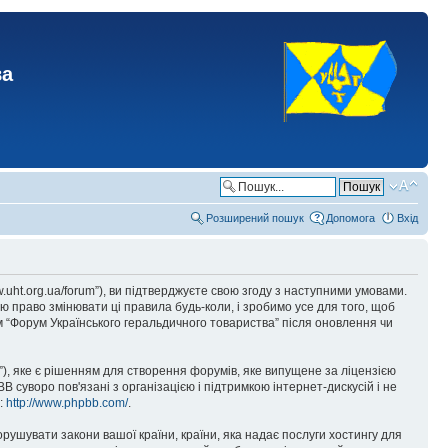
ва
Розширений пошук
Допомога
Вхід
.uht.org.ua/forum”), ви підтверджуєте свою згоду з наступними умовами.
ю право змінювати ці правила будь-коли, і зробимо усе для того, щоб
 “Форум Українського геральдичного товариства” після оновлення чи
), яке є рішенням для створення форумів, яке випущене за ліцензією
суворо пов'язані з організацією і підтримкою інтернет-дискусій і не
е:
http://www.phpbb.com/
.
орушувати закони вашої країни, країни, яка надає послуги хостингу для