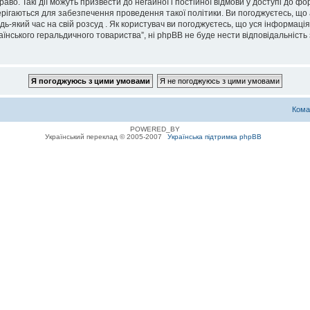
во. Такі дії можуть призвести до негайної і постійної відмови у доступі до 
ерігаються для забезпечення проведення такої політики. Ви погоджуєтесь, що
дь-який час на свій розсуд . Як користувач ви погоджуєтесь, що уся інформаці
їнського геральдичного товариства”, ні phpBB не буде нести відповідальність з
Кома
POWERED_BY
Український переклад © 2005-2007
Українська підтримка phpBB