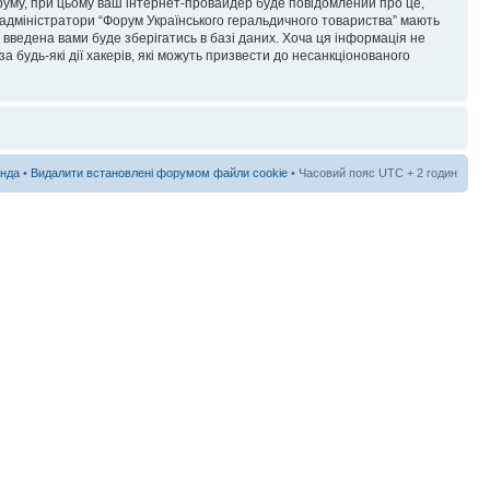
форуму, при цьому ваш інтернет-провайдер буде повідомлений про це,
 адміністратори “Форум Українського геральдичного товариства” мають
я введена вами буде зберігатись в базі даних. Хоча ця інформація не
а будь-які дії хакерів, які можуть призвести до несанкціонованого
нда
•
Видалити встановлені форумом файли cookie
• Часовий пояс UTC + 2 годин