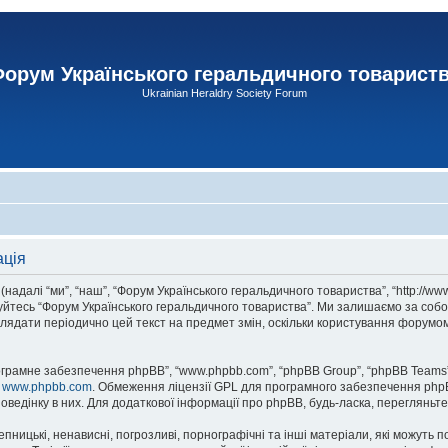
орум Українського геральдичного товарист
Ukrainian Heraldry Society Forum
ація
адалі “ми”, “наш”, “Форум Українського геральдичного товариства”, “http://www
туйтесь “Форум Українського геральдичного товариства”. Ми залишаємо за собо
лядати періодично цей текст на предмет змін, оскільки користування форумом
рограмне забезпечення phpBB”, “www.phpbb.com”, “phpBB Group”, “phpBB Teams”
у
www.phpbb.com
. Обмеження ліцензії GPL для програмного забезпечення phpBB 
оведінку в них. Для додаткової інформації про phpBB, будь-ласка, перегляньт
пницькі, ненависні, погрозливі, порнографічні та інші матеріали, які можуть п