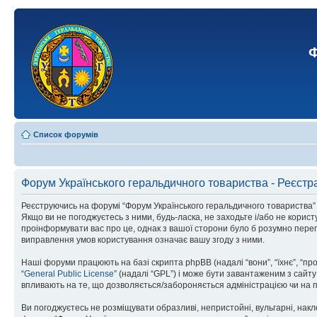
Ф
Список форумів
Форум Українського геральдичного товариства - Реєстр
Реєструючись на форумі “Форум Українського геральдичного товариства” (н
Якщо ви не погоджуєтесь з ними, будь-ласка, не заходьте і/або не корис
проінформувати вас про це, однак з вашої сторони було б розумно перег
виправлення умов користування означає вашу згоду з ними.
Наші форуми працюють на базі скрипта phpBB (надалі “вони”, “їхнє”, “п
“
General Public License
” (надалі “GPL”) і може бути завантаженим з сайт
впливають на те, що дозволяється/забороняється адміністрацією чи на п
Ви погоджуєтесь не розміщувати образливі, непристойні, вульгарні, накле