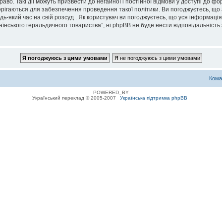
во. Такі дії можуть призвести до негайної і постійної відмови у доступі до 
ерігаються для забезпечення проведення такої політики. Ви погоджуєтесь, що
дь-який час на свій розсуд . Як користувач ви погоджуєтесь, що уся інформаці
їнського геральдичного товариства”, ні phpBB не буде нести відповідальність з
Кома
POWERED_BY
Український переклад © 2005-2007
Українська підтримка phpBB