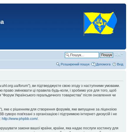
ва
Розширений пошук
Допомога
Вхід
.uht.org.ua/forum”), ви підтверджуєте свою згоду з наступними умовами.
ю право змінювати ці правила будь-коли, і зробимо усе для того, щоб
 “Форум Українського геральдичного товариства” після оновлення чи
), яке є рішенням для створення форумів, яке випущене за ліцензією
суворо пов'язані з організацією і підтримкою інтернет-дискусій і не
е:
http://www.phpbb.com/
.
орушувати закони вашої країни, країни, яка надає послуги хостингу для