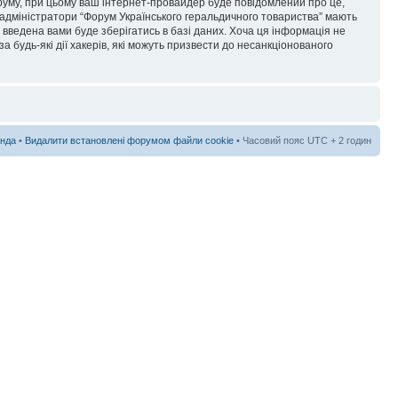
форуму, при цьому ваш інтернет-провайдер буде повідомлений про це,
 адміністратори “Форум Українського геральдичного товариства” мають
я введена вами буде зберігатись в базі даних. Хоча ця інформація не
а будь-які дії хакерів, які можуть призвести до несанкціонованого
нда
•
Видалити встановлені форумом файли cookie
• Часовий пояс UTC + 2 годин