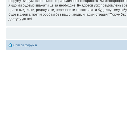
форуму “Форум Українського геральдичного товариства” чи міжнародне пра
якщо ми будемо вважати це за необхідне. IP-адреси усіх повідомлень зб
право видаляти, редагувати, переносити та закривати будь-яку тему в бу
буде відкрита третім особам без вашої згоди, ні адмністрація “Форум Укра
доступу до неї.
Список форумів