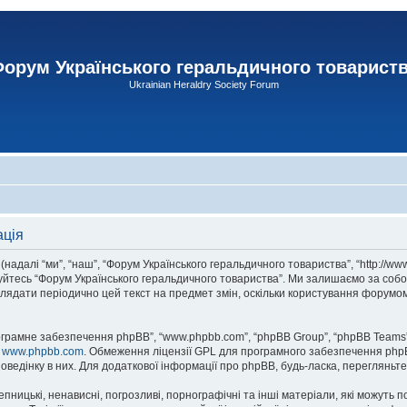
орум Українського геральдичного товарист
Ukrainian Heraldry Society Forum
ація
адалі “ми”, “наш”, “Форум Українського геральдичного товариства”, “http://www
туйтесь “Форум Українського геральдичного товариства”. Ми залишаємо за собо
лядати періодично цей текст на предмет змін, оскільки користування форумом
рограмне забезпечення phpBB”, “www.phpbb.com”, “phpBB Group”, “phpBB Teams”
у
www.phpbb.com
. Обмеження ліцензії GPL для програмного забезпечення phpBB 
оведінку в них. Для додаткової інформації про phpBB, будь-ласка, перегляньт
пницькі, ненависні, погрозливі, порнографічні та інші матеріали, які можуть п