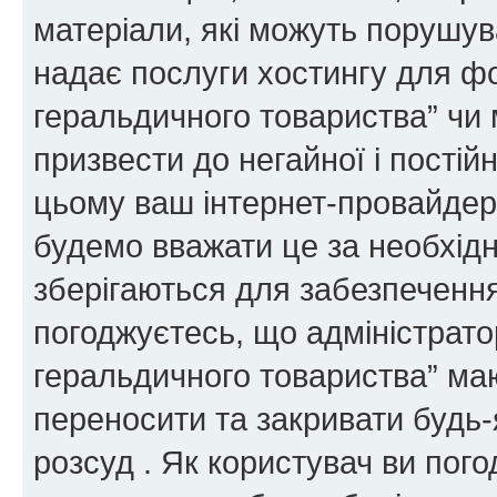
матеріали, які можуть порушува
надає послуги хостингу для ф
геральдичного товариства” чи 
призвести до негайної і постій
цьому ваш інтернет-провайдер
будемо вважати це за необхідн
зберігаються для забезпечення
погоджуєтесь, що адміністрато
геральдичного товариства” ма
переносити та закривати будь-я
розсуд . Як користувач ви пог