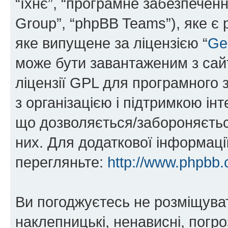
“їхнє”, “програмне забезпечен
Group”, “phpBB Teams”), яке є
яке випущене за ліцензією “
Ge
може бути завантаженим з са
ліцензії GPL для програмного 
з організацією і підтримкою інт
що дозволяється/забороняється
них. Для додаткової інформаці
перегляньте:
http://www.phpbb.
Ви погоджуєтесь не розміщуват
наклепницькі, ненависні, погро