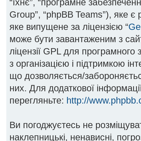
“їхнє”, “програмне забезпечен
Group”, “phpBB Teams”), яке є
яке випущене за ліцензією “
Ge
може бути завантаженим з са
ліцензії GPL для програмного 
з організацією і підтримкою інт
що дозволяється/забороняється
них. Для додаткової інформаці
перегляньте:
http://www.phpbb.
Ви погоджуєтесь не розміщуват
наклепницькі, ненависні, погро