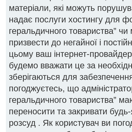
матеріали, які можуть порушува
надає послуги хостингу для ф
геральдичного товариства” чи 
призвести до негайної і постій
цьому ваш інтернет-провайдер
будемо вважати це за необхідн
зберігаються для забезпечення
погоджуєтесь, що адміністрато
геральдичного товариства” ма
переносити та закривати будь-я
розсуд . Як користувач ви пог