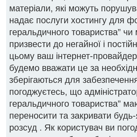
матеріали, які можуть порушува
надає послуги хостингу для ф
геральдичного товариства” чи 
призвести до негайної і постій
цьому ваш інтернет-провайдер
будемо вважати це за необхідн
зберігаються для забезпечення
погоджуєтесь, що адміністрато
геральдичного товариства” ма
переносити та закривати будь-я
розсуд . Як користувач ви пог