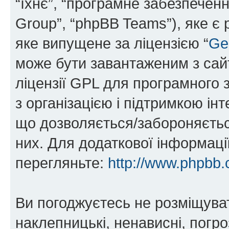
“їхнє”, “програмне забезпечен
Group”, “phpBB Teams”), яке є
яке випущене за ліцензією “
Ge
може бути завантаженим з са
ліцензії GPL для програмного 
з організацією і підтримкою інт
що дозволяється/забороняється
них. Для додаткової інформаці
перегляньте:
http://www.phpbb.
Ви погоджуєтесь не розміщуват
наклепницькі, ненависні, погро