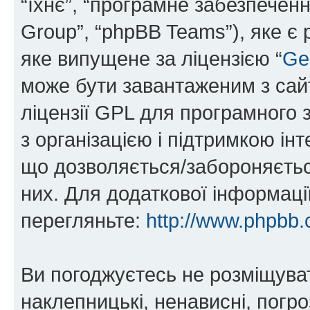
“їхнє”, “програмне забезпечен
Group”, “phpBB Teams”), яке є
яке випущене за ліцензією “
Ge
може бути завантаженим з са
ліцензії GPL для програмного 
з організацією і підтримкою інт
що дозволяється/забороняється
них. Для додаткової інформаці
перегляньте:
http://www.phpbb.
Ви погоджуєтесь не розміщуват
наклепницькі, ненависні, погро