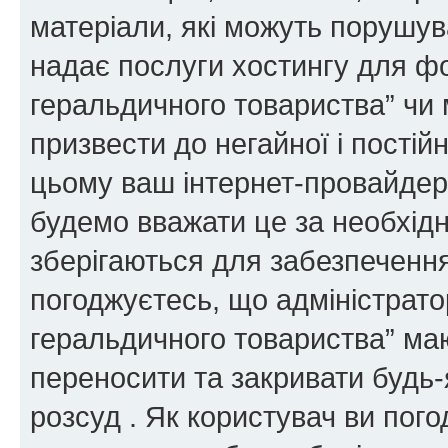
матеріали, які можуть порушува
надає послуги хостингу для ф
геральдичного товариства” чи 
призвести до негайної і постій
цьому ваш інтернет-провайдер
будемо вважати це за необхідн
зберігаються для забезпечення
погоджуєтесь, що адміністрато
геральдичного товариства” ма
переносити та закривати будь-я
розсуд . Як користувач ви пог