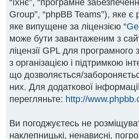
“їхнє”, “програмне забезпечен
Group”, “phpBB Teams”), яке є
яке випущене за ліцензією “
Ge
може бути завантаженим з са
ліцензії GPL для програмного 
з організацією і підтримкою інт
що дозволяється/забороняється
них. Для додаткової інформаці
перегляньте:
http://www.phpbb.
Ви погоджуєтесь не розміщуват
наклепницькі, ненависні, погро