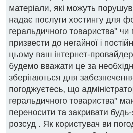
матеріали, які можуть порушува
надає послуги хостингу для ф
геральдичного товариства” чи 
призвести до негайної і постій
цьому ваш інтернет-провайдер
будемо вважати це за необхідн
зберігаються для забезпечення
погоджуєтесь, що адміністрато
геральдичного товариства” ма
переносити та закривати будь-я
розсуд . Як користувач ви пог