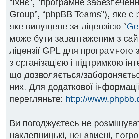
“їхнє”, “програмне забезпечен
Group”, “phpBB Teams”), яке є
яке випущене за ліцензією “
Ge
може бути завантаженим з са
ліцензії GPL для програмного 
з організацією і підтримкою інт
що дозволяється/забороняється
них. Для додаткової інформаці
перегляньте:
http://www.phpbb.
Ви погоджуєтесь не розміщуват
наклепницькі, ненависні, погро