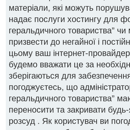
матеріали, які можуть порушува
надає послуги хостингу для ф
геральдичного товариства” чи 
призвести до негайної і постій
цьому ваш інтернет-провайдер
будемо вважати це за необхідн
зберігаються для забезпечення
погоджуєтесь, що адміністрато
геральдичного товариства” ма
переносити та закривати будь-я
розсуд . Як користувач ви пог