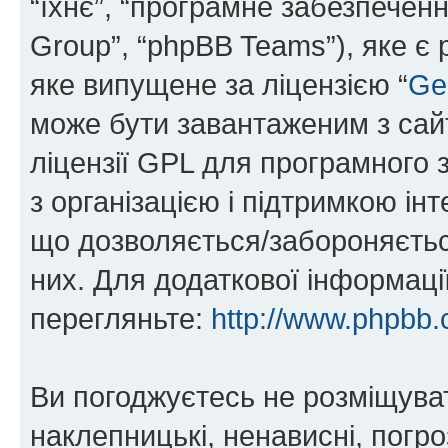
“їхнє”, “програмне забезпечен
Group”, “phpBB Teams”), яке є
яке випущене за ліцензією “
Ge
може бути завантаженим з са
ліцензії GPL для програмного 
з організацією і підтримкою інт
що дозволяється/забороняється
них. Для додаткової інформаці
перегляньте:
http://www.phpbb.
Ви погоджуєтесь не розміщуват
наклепницькі, ненависні, погро