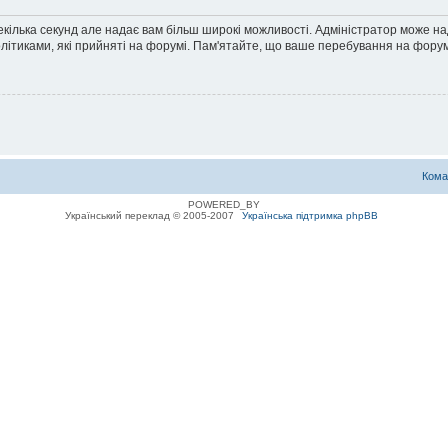
екілька секунд але надає вам більш широкі можливості. Адміністратор може н
олітиками, які прийняті на форумі. Пам'ятайте, що ваше перебування на форум
Кома
POWERED_BY
Український переклад © 2005-2007
Українська підтримка phpBB