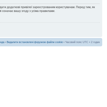
адати додаткові привілеї зареєстрованим користувачам. Перед тим, як
і означає вашу згоду з усіма правилами.
нда
•
Видалити встановлені форумом файли cookie
• Часовий пояс UTC + 2 годин