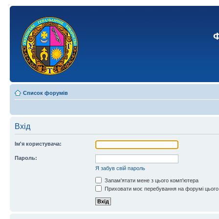
Ф
Список форумів
Вхід
Ім'я користувача:
Пароль:
Я забув свій пароль
Запам'ятати мене з цього комп'ютера
Приховати моє перебування на форумі цього