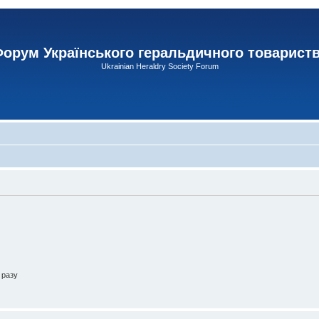
орум Українського геральдичного товарист
Ukrainian Heraldry Society Forum
 разу